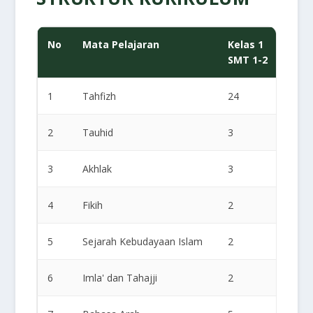
No
Mata Pelajaran
Kelas 1
Kela
SMT 1-2
SMT 
1
Tahfizh
24
24
2
Tauhid
3
3
3
Akhlak
3
3
4
Fikih
2
3
5
Sejarah Kebudayaan Islam
2
2
6
Imla' dan Tahajji
2
2