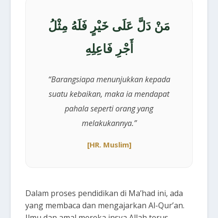
مَنْ دَلَّ عَلَى خَيْرٍ فَلَهُ مِثْلُ
أَجْرِ فَاعِلِهِ
“Barangsiapa menunjukkan kepada
suatu kebaikan, maka ia mendapat
pahala seperti orang yang
melakukannya.”
[HR. Muslim]
Dalam proses pendidikan di Ma’had ini, ada
yang membaca dan mengajarkan Al-Qur’an.
Ilmu dan amal mereka insya Allah terus