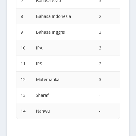
7
Bahasa Arab
5
3
8
Bahasa Indonesia
2
2
9
Bahasa Inggris
3
3
10
IPA
3
3
11
IPS
2
2
12
Matematika
3
3
13
Sharaf
-
1
14
Nahwu
-
1