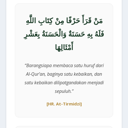
مَنْ قَرَأَ حَرْفًا مِنْ كِتَابِ اللَّهِ
فَلَهُ بِهِ حَسَنَةٌ وَالْحَسَنَةُ بِعَشْرِ
أَمْثَالِهَا
“Barangsiapa membaca satu huruf dari
Al-Qur’an, baginya satu kebaikan, dan
satu kebaikan dilipatgandakan menjadi
sepuluh.”
[HR. At-Tirmidzi]