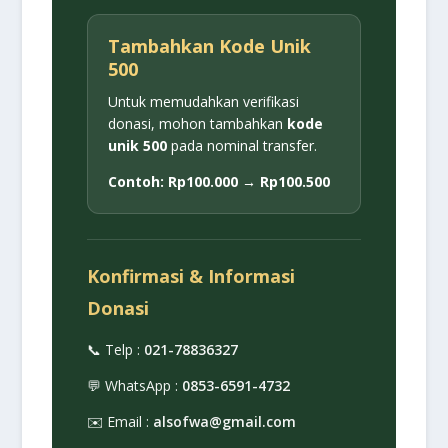
Tambahkan Kode Unik
500
Untuk memudahkan verifikasi
donasi, mohon tambahkan
kode
unik 500
pada nominal transfer.
Contoh: Rp100.000 → Rp100.500
Konfirmasi & Informasi
Donasi
📞 Telp :
021-78836327
💬 WhatsApp :
0853-6591-4732
✉️ Email :
alsofwa@gmail.com