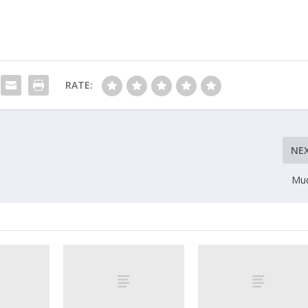
RATE:
NE
Mud