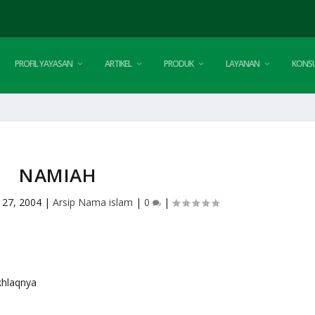
PROFIL YAYASAN
ARTIKEL
PRODUK
LAYANAN
KONSU
NAMIAH
 27, 2004
|
Arsip Nama islam
|
0
|
 akhlaqnya