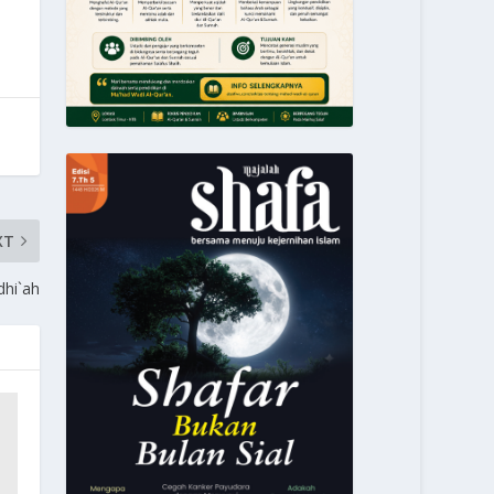
XT
hi`ah