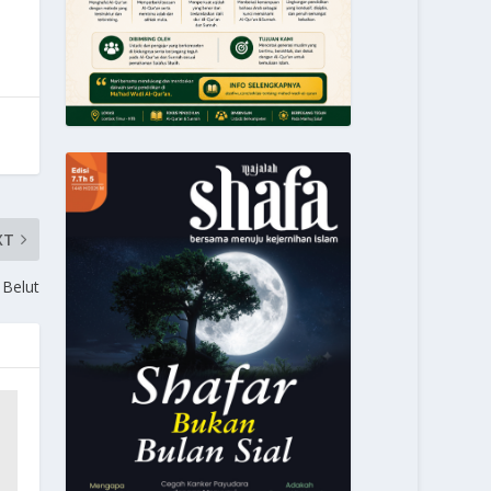
XT
Belut