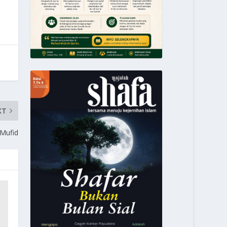
XT
Mufid