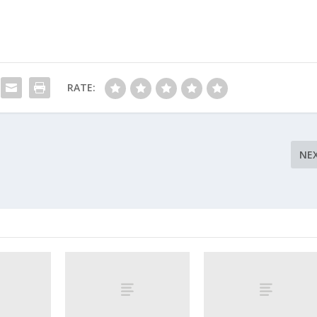
RATE:
NE