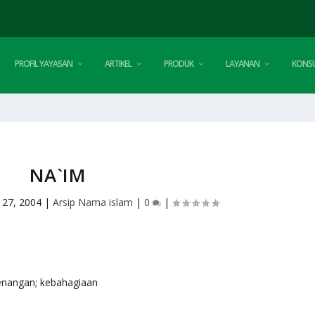
PROFIL YAYASAN
ARTIKEL
PRODUK
LAYANAN
KONSU
NA`IM
 27, 2004
|
Arsip Nama islam
|
0
|
 ketenangan; kebahagiaan