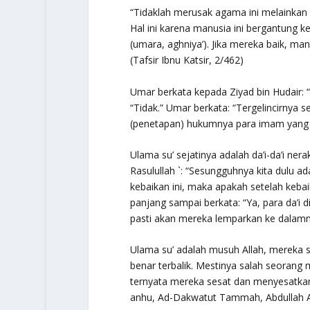
“Tidaklah merusak agama ini melainkan p
Hal ini karena manusia ini bergantung k
(umara, aghniya’). Jika mereka baik, man
(Tafsir Ibnu Katsir, 2/462)
Umar berkata kepada Ziyad bin Hudair: 
“Tidak.” Umar berkata: “Tergelincirnya 
(penetapan) hukumnya para imam yang 
Ulama su’ sejatinya adalah da’i-da’i ner
Rasulullah `: “Sesungguhnya kita dulu 
kebaikan ini, maka apakah setelah keba
panjang sampai berkata: “Ya, para da’i
pasti akan mereka lemparkan ke dalamnya
Ulama su’ adalah musuh Allah, mereka 
benar terbalik. Mestinya salah seorang 
ternyata mereka sesat dan menyesatkan,
anhu, Ad-Dakwatut Tammah, Abdullah Al