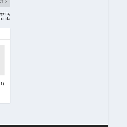
XT
egera,
tunda
1)