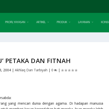
PROFIL YAYASAN
ARTIKEL
PRODUK
LAYANAN
KONSU
’ PETAKA DAN FITNAH
3, 2004
|
Akhlaq Dan Tarbiyah
|
0
|
ersabda:
orang yang mencari dunia dengan agama. Di hadapan manusia
ntuk memberi kesan kerendahan hati mereka, lisan mereka lebih