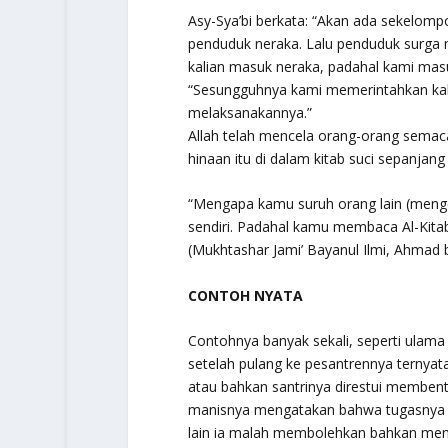
Asy-Sya’bi berkata: “Akan ada sekelom
penduduk neraka. Lalu penduduk surg
kalian masuk neraka, padahal kami mas
“Sesungguhnya kami memerintahkan kali
melaksanakannya.”
Allah telah mencela orang-orang semac
hinaan itu di dalam kitab suci sepanjan
“Mengapa kamu suruh orang lain (menge
sendiri. Padahal kamu membaca Al-Kitab 
(Mukhtashar Jami’ Bayanul Ilmi, Ahmad bi
CONTOH NYATA
Contohnya banyak sekali, seperti ulam
setelah pulang ke pesantrennya ternya
atau bahkan santrinya direstui membent
manisnya mengatakan bahwa tugasnya a
lain ia malah membolehkan bahkan meng