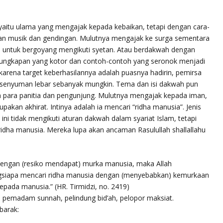
yaitu ulama yang mengajak kepada kebaikan, tetapi dengan cara-
gan musik dan gendingan. Mulutnya mengajak ke surga sementara
n untuk bergoyang mengikuti syetan. Atau berdakwah dengan
ngkapan yang kotor dan contoh-contoh yang seronok menjadi
arena target keberhasilannya adalah puasnya hadirin, pemirsa
 senyuman lebar sebanyak mungkin. Tema dan isi dakwah pun
ra para panitia dan pengunjung. Mulutnya mengajak kepada iman,
kan akhirat. Intinya adalah ia mencari “ridha manusia”. Jenis
ni tidak mengikuti aturan dakwah dalam syariat Islam, tetapi
idha manusia. Mereka lupa akan ancaman Rasulullah shallallahu
 dengan (resiko mendapat) murka manusia, maka Allah
gsiapa mencari ridha manusia dengan (menyebabkan) kemurkaan
epada manusia.” (HR. Tirmidzi, no. 2419)
, pemadam sunnah, pelindung bid’ah, pelopor maksiat.
barak: