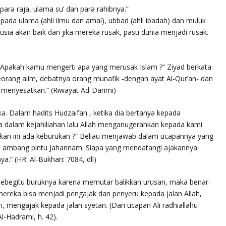
ara raja, ulama su’ dan para rahibnya.”
epada ulama (ahli ilmu dan amal), ubbad (ahli ibadah) dan muluk
usia akan baik dan jika mereka rusak, pasti dunia menjadi rusak.
“Apakah kamu mengerti apa yang merusak Islam ?” Ziyad berkata:
seorang alim, debatnya orang munafik -dengan ayat Al-Qur’an- dan
menyesatkan.” (Riwayat Ad-Darimi)
aka. Dalam hadits Hudzaifah , ketika dia bertanya kepada
ada dalam kejahiliahan lalu Allah menganugerahkan kepada kami
ikan ini ada keburukan ?” Beliau menjawab dalam ucapannya yang
 di ambang pintu Jahannam. Siapa yang mendatangi ajakannya
.” (HR. Al-Bukhari: 7084, dll)
sebegitu buruknya karena memutar balikkan urusan, maka benar-
mereka bisa menjadi pengajak dan penyeru kepada jalan Allah,
 mengajak kepada jalan syetan. (Dari ucapan Ali radhiallahu
-Hadrami, h. 42).