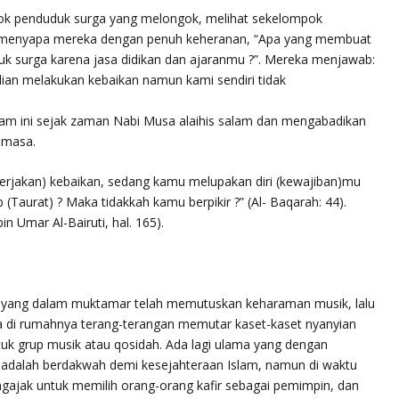
pok penduduk surga yang melongok, melihat sekelompok
a menyapa mereka dengan penuh keheranan, “Apa yang membuat
uk surga karena jasa didikan dan ajaranmu ?”. Mereka menjawab:
an melakukan kebaikan namun kami sendiri tidak
am ini sejak zaman Nabi Musa alaihis salam dan mengabadikan
g masa.
rjakan) kebaikan, sedang kamu melupakan diri (kewajiban)mu
(Taurat) ? Maka tidakkah kamu berpikir ?” (Al- Baqarah: 44).
n Umar Al-Bairuti, hal. 165).
a yang dalam muktamar telah memutuskan keharaman musik, lalu
ta di rumahnya terang-terangan memutar kaset-kaset nyanyian
uk grup musik atau qosidah. Ada lagi ulama yang dengan
dalah berdakwah demi kesejahteraan Islam, namun di waktu
ajak untuk memilih orang-orang kafir sebagai pemimpin, dan