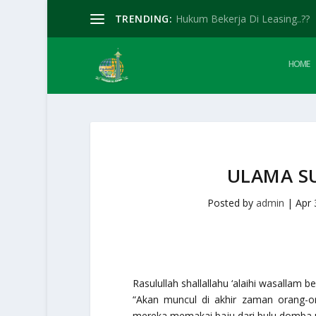
TRENDING:
Hukum Bekerja Di Leasing..??
HOME
ULAMA SU
Posted by
admin
|
Apr 
Rasulullah shallallahu ‘alaihi wasallam b
“Akan muncul di akhir zaman orang-
mereka memakai baju dari bulu domba u