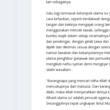
lain sebagainya.
Satu lagi termasuk kelompok ulama su’ 
cara kefasikan, seperti berdakwah den
tangan dan kakinya mengajak orang lai
menggunakan metode lawak, sehingga u
bumbu wajib dalam setiap ceramahnya k
dan pendengar, dengan gelak tawa dan
dipilih dan dikemas sesuai dengan sele
namun lawakan dan kebanyolannya melupa
ulama penghibur (pelawak dan pemusik) i
mengikuti nafsu syetan demi mengejar r
‘alaihi wasallam :
“Barangsiapa yang mencari ridha Allah
mencukupinya dari manusia. Dan baran
Allah, maka Allah menyerahkan dirinya k
Alhasil ulama su’ adalah perusak agama
Sesungguhnya tepat ungkapan Ibnul Mu