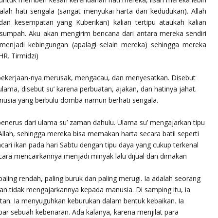
lah hati serigala (sangat menyukai harta dan kedudukan). Allah
dan kesempatan yang Kuberikan) kalian tertipu ataukah kalian
rsumpah. Aku akan mengirim bencana dari antara mereka sendiri
menjadi kebingungan (apalagi selain mereka) sehingga mereka
HR. Tirmidzi)
 pekerjaan-nya merusak, mengacau, dan menyesatkan. Disebut
ulama, disebut su’ karena perbuatan, ajakan, dan hatinya jahat.
anusia yang berbulu domba namun berhati serigala.
 penerus dari ulama su’ zaman dahulu. Ulama su’ mengajarkan tipu
llah, sehingga mereka bisa memakan harta secara batil seperti
ri ikan pada hari Sabtu dengan tipu daya yang cukup terkenal
cara mencairkannya menjadi minyak lalu dijual dan dimakan
aling rendah, paling buruk dan paling merugi. Ia adalah seorang
an tidak mengajarkannya kepada manusia. Di samping itu, ia
an. Ia menyuguhkan keburukan dalam bentuk kebaikan. Ia
r sebuah kebenaran. Ada kalanya, karena menjilat para