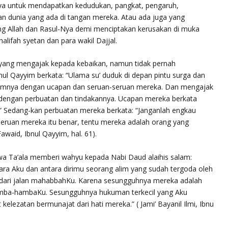
ya untuk mendapatkan kedudukan, pangkat, pengaruh,
an dunia yang ada di tangan mereka. Atau ada juga yang
g Allah dan Rasul-Nya demi menciptakan kerusakan di muka
halifah syetan dan para wakil Dajjal.
 yang mengajak kepada kebaikan, namun tidak pernah
nul Qayyim berkata: “Ulama su’ duduk di depan pintu surga dan
amnya dengan ucapan dan seruan-seruan mereka. Dan mengajak
dengan perbuatan dan tindakannya. Ucapan mereka berkata
!” Sedang-kan perbuatan mereka berkata: “Janganlah engkau
eruan mereka itu benar, tentu mereka adalah orang yang
awaid, Ibnul Qayyim, hal. 61).
a Ta’ala memberi wahyu kepada Nabi Daud alaihis salam:
ra Aku dan antara dirimu seorang alim yang sudah tergoda oleh
 dari jalan mahabbahKu. Karena sesungguhnya mereka adalah
mba-hambaKu. Sesungguhnya hukuman terkecil yang Aku
elezatan bermunajat dari hati mereka.” ( Jami’ Bayanil Ilmi, Ibnu