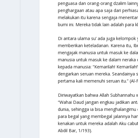
penguasa dan orang-orang dzalim lainn
penghargaan atau apa saja dari perhias
melakukan itu karena sengaja menentan
bumi ini. Mereka tidak lain adalah para k
Di antara ulama su’ ada juga kelompok
memberikan keteladanan. Karena itu, Ib
mengajak manusia untuk masuk ke dal
manusia untuk masuk ke dalam neraka 
kepada manusia: “Kemarilah! Kemarilah
dengarkan seruan mereka. Seandainya s
pertama kali memenuhi seruan itu.” (Al-F
Diriwayatkan bahwa Allah Subhannahu w
“Wahai Daud jangan engkau jadikan anta
dunia, sehingga ia bisa menghalangimu
para begal yang membegal jalannya ha
kenakan untuk mereka adalah Aku cabut k
Abdil Bar, 1/193).