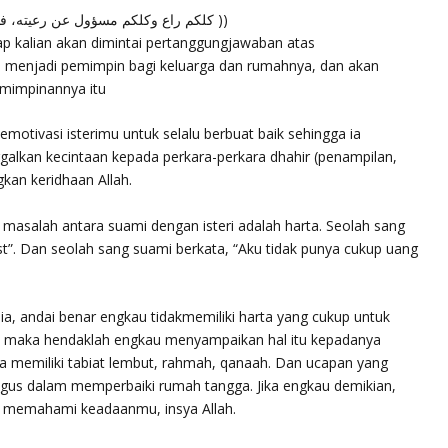
(( كلكم راع وكلكم مسؤول عن رعيته، فالزوج راع في أهل وبيته ومسؤول عن رعيته ))
iap kalian akan dimintai pertanggungjawaban atas
menjadi pemimpin bagi keluarga dan rumahnya, dan akan
emimpinannya itu
motivasi isterimu untuk selalu berbuat baik sehingga ia
alkan kecintaan kepada perkara-perkara dhahir (penampilan,
kan keridhaan Allah.
masalah antara suami dengan isteri adalah harta. Seolah sang
…dst”. Dan seolah sang suami berkata, “Aku tidak punya cukup uang
, andai benar engkau tidakmemiliki harta yang cukup untuk
u, maka hendaklah engkau menyampaikan hal itu kepadanya
a memiliki tabiat lembut, rahmah, qanaah. Dan ucapan yang
gus dalam memperbaiki rumah tangga. Jika engkau demikian,
n memahami keadaanmu, insya Allah.