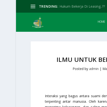
TRENDING:
Hukum Bekerja Di Leasing..??
HOME
ILMU UNTUK B
Posted by
admin
|
Ma
Interaksi yang bagus antara suami de
terpenting antar manusia. Oleh kare
menerima kekurangan, dan saling men