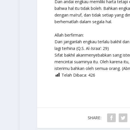
Dan andai engkau memiliki harta tetapi
bahwa hal itu tidak boleh. Bahkan en
dengan ma’ruf, dan tidak setiap yang d
berhematlah dalam segala hal.
Allah berfirman:
Dan janganlah engkau terlalu bakhil da
lagi terhina (Q.S. Al-Israa’: 29)
Sifat bakhil akanmenyebabkan sang iste
mencintai suaminya itu. Oleh karena itu,
isterimu bahkan oleh semua orang. (Ab
Telah Dibaca:
426
SHARE: