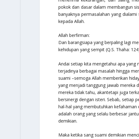
pokok dan dasar dalam membangun sist
banyaknya permasalahan yang dialami s
kepada Allah.
Allah berfirman:
Dan barangsiapa yang berpaling lagi m
kehidupan yang sempit (Q.S. Thaha: 124
Andai setiap kita mengetahui apa yang
terjadinya berbagai masalah hingga men
suami –semoga Allah memberikan hida
yang menjadi tanggung jawab mereka dal
mereka tidak tahu, akantetapi juga ter
bersinergi dengan isteri. Sebab, setia
hal-hal yang membutuhkan kefahaman d
adalah orang yang selalu berbesar jant
demikian.
Maka ketika sang suami demikian menci