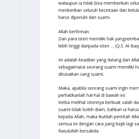
walaupun ia tidak bisa memberikan selur
menberikan seluruh kecintaan dan ketu
harus dipenuhi dari suami.
Allah berfirman:
Dan para isteri memiliki hak yangseimb
lebih tinggi daripada isteri … (Q.S. Al-Ba
Ini adalah keadilan yang datang dari Al
sebagaimana seorang suami memiliki ha
ditunaikan sang suami.
Maka, apabila seorang suami ingin mem
perhatikanlah hal-hal di bawah ini:
Ketka melihat isterinya berbuat salah
suami tidak boleh diam, bahkan ia har
kepada Allah, maka ikutilah perintah All
semua ini dengan cara yang bajik lagi 
Rasulullah bersabda: