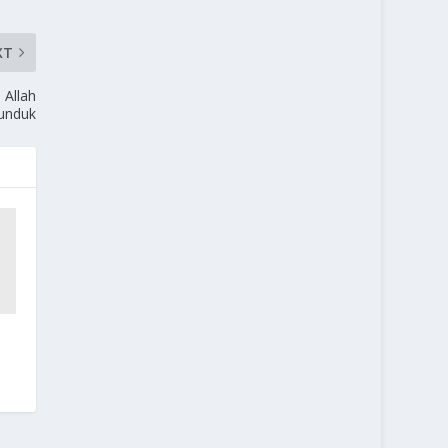
XT
 Allah
unduk