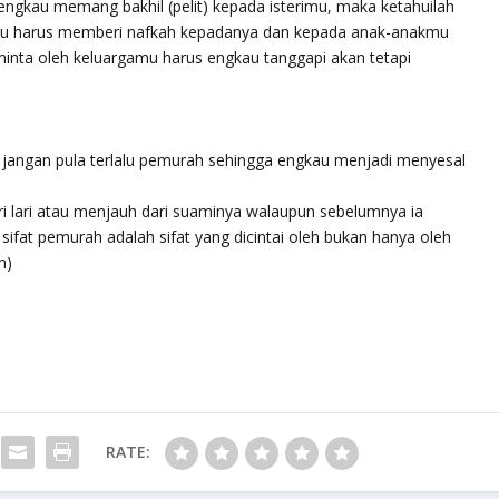
 engkau memang bakhil (pelit) kepada isterimu, maka ketahuilah
gkau harus memberi nafkah kepadanya dan kepada anak-anakmu
iminta oleh keluargamu harus engkau tanggapi akan tetapi
n jangan pula terlalu pemurah sehingga engkau menjadi menyesal
ri lari atau menjauh dari suaminya walaupun sebelumnya ia
 sifat pemurah adalah sifat yang dicintai oleh bukan hanya oleh
m)
RATE: