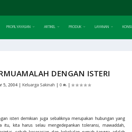
PROFIL YAYASAN
ARTIKEL
PRODUK
LAYANAN
KONSU
ERMUAMALAH DENGAN ISTERI
r 5, 2004
|
Keluarga Sakinah
|
0
|
ngan isteri demikian juga sebaliknya merupakan hubungan yang
na itu, kita harus selau mengedepankan toleransi, mawaddah,
cintai, sebab keserasian dan kekekalan rumah tangga adalah