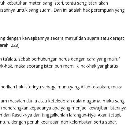
uh kebutuhan materi sang isteri, tentu sang isteri akan
lusannya untuk sang suami. Dan ini adalah hak perempuan yang
ang dengan kewajibannya secara ma’ruf dan suami satu derajat
qarah: 228)
lah ta’alaa, sebab berhubungan harus dengan cara yang ma’ruf
k-hak, maka seorang isteri pun memiliki hak-hak yangharus
berikan hak isterinya sebagaimana yang Allah tetapkan, maka
 dalam masalah dunia atau keteledoran dalam agama, maka sang
us menerangkan kepadanya apa yang menjadi kewajiban isterinya
ah dan Rasul-Nya dan tinggalkanlah larangan-Nya. Akan tetapi,
santun, dengan penuh kecintaan dan kelembutan serta sabar.