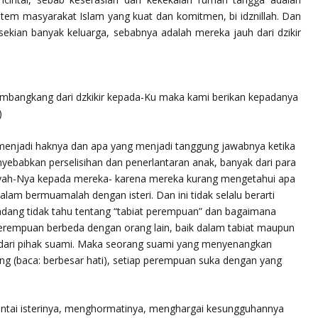
em masyarakat Islam yang kuat dan komitmen, bi idznillah. Dan
ekian banyak keluarga, sebabnya adalah mereka jauh dari dzikir
embangkang dari dzkikir kepada-Ku maka kami berikan kepadanya
)
 menjadi haknya dan apa yang menjadi tanggung jawabnya ketika
yebabkan perselisihan dan penerlantaran anak, banyak dari para
yah-Nya kepada mereka- karena mereka kurang mengetahui apa
am bermuamalah dengan isteri. Dan ini tidak selalu berarti
kadang tidak tahu tentang “tabiat perempuan” dan bagaimana
p perempuan berbeda dengan orang lain, baik dalam tabiat maupun
ari pihak suami. Maka seorang suami yang menyenangkan
ung (baca: berbesar hati), setiap perempuan suka dengan yang
ntai isterinya, menghormatinya, menghargai kesungguhannya