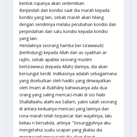
bentuk rupanya akan sedemikian.
Berpindah dari kondisi saat dia marah kepada
kondisi yang lain, sebab marah akan hilang
dengan sendirinya melalui perubahan kondisi dan
perpindahan dari satu kondisi kepada kondisi
yang lain.
Hendaknya seorang hamba ber-ta’awwudz
(berlindung) kepada Allah dari as-syaithan ar-
rajîm, sebab apabila seorang muslim
berta’awwuz (kepada Allah) darinya, dia akan
bersungut kerdil. Indikasinya adalah sebagaimana
yang disebutkan oleh hadits yang diriwayatkan
oleh Imam al-Bukhâriy bahwasanya ada dua
orang yang saling mencaci-maki di sisi Nabi
Shallallaahu alaihi wa Sallam, yakni salah seorang
di antara keduanya mencaci yang lainnya dan
rona marah telah terpancar dari wajahnya, lalu
beliau n bersabda, artinya: “Sesungguhnya aku
mengetahui suatu ucapan yang jikalau dia
mengucapkannya pasti dia akan dapat