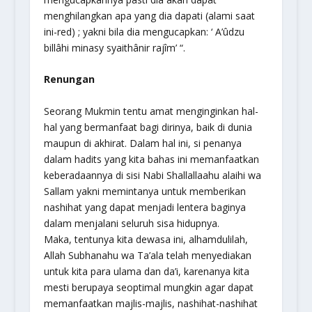
menghilangkan apa yang dia dapati (alami saat
ini-red) ; yakni bila dia mengucapkan: ‘ A’ûdzu
billâhi minasy syaithânir rajîm’ “.
Renungan
Seorang Mukmin tentu amat menginginkan hal-
hal yang bermanfaat bagi dirinya, baik di dunia
maupun di akhirat. Dalam hal ini, si penanya
dalam hadits yang kita bahas ini memanfaatkan
keberadaannya di sisi Nabi Shallallaahu alaihi wa
Sallam yakni memintanya untuk memberikan
nashihat yang dapat menjadi lentera baginya
dalam menjalani seluruh sisa hidupnya.
Maka, tentunya kita dewasa ini, alhamdulilah,
Allah Subhanahu wa Ta’ala telah menyediakan
untuk kita para ulama dan da’i, karenanya kita
mesti berupaya seoptimal mungkin agar dapat
memanfaatkan majlis-majlis, nashihat-nashihat