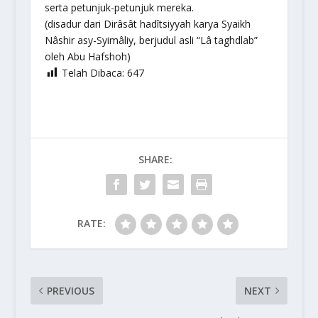
serta petunjuk-petunjuk mereka.
(disadur dari Dirâsât hadîtsiyyah karya Syaikh
Nâshir asy-Syimâliy, berjudul asli “Lâ taghdlab”
oleh Abu Hafshoh)
Telah Dibaca:
647
SHARE:
RATE:
PREVIOUS
NEXT