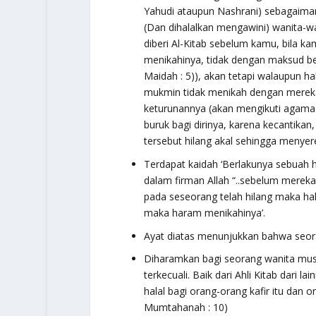
Yahudi ataupun Nashrani) sebagaimana
(Dan dihalalkan mengawini) wanita-w
diberi Al-Kitab sebelum kamu, bila
menikahinya, tidak dengan maksud ber
Maidah : 5)), akan tetapi walaupun h
mukmin tidak menikah dengan mereka 
keturunannya (akan mengikuti agama d
buruk bagi dirinya, karena kecantikan
tersebut hilang akal sehingga menyer
Terdapat kaidah ‘Berlakunya sebuah 
dalam firman Allah
“..sebelum mereka
pada seseorang telah hilang maka hala
maka haram menikahinya’.
Ayat diatas menunjukkan bahwa seoran
Diharamkan bagi seorang wanita mus
terkecuali. Baik dari Ahli Kitab dari l
halal bagi orang-orang kafir itu dan o
Mumtahanah : 10)