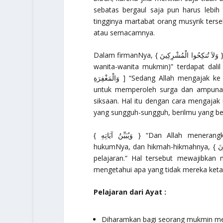
sebatas bergaul saja pun harus lebi
tingginya martabat orang musyrik ters
atau semacamnya.
Dalam firmanNya, { وَلاَ تُنكِحُ
wanita-wanita mukmin)”
terdapat dalil tentang
وَالْمَغْفِرَةِ ]
“Sedang Allah mengajak ke
untuk memperoleh surga dan ampunan 
siksaan. Hal itu dengan cara mengajak
yang sungguh-sungguh, berilmu yang 
{ وَيُبَيِّنُ آيَاتِهِ }
“Dan Allah menerangka
pelajaran.”
Hal tersebut mewajibkan 
mengetahui apa yang tidak mereka ketah
Pelajaran dari Ayat :
Diharamkan bagi seorang mukmin menik