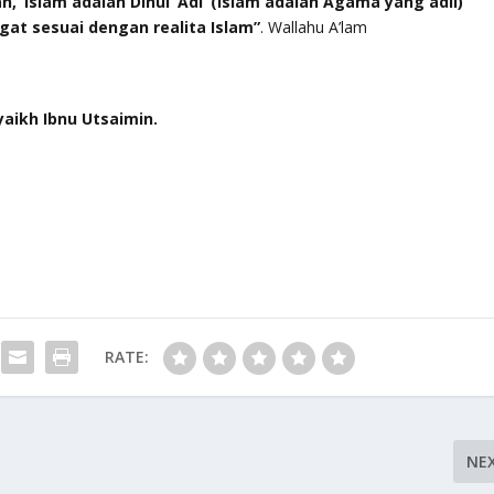
, ‘Islam adalah Dinul ‘Adl’ (Islam adalah Agama yang adil)
gat sesuai dengan realita Islam”
. Wallahu A’lam
Syaikh Ibnu Utsaimin.
RATE:
NE