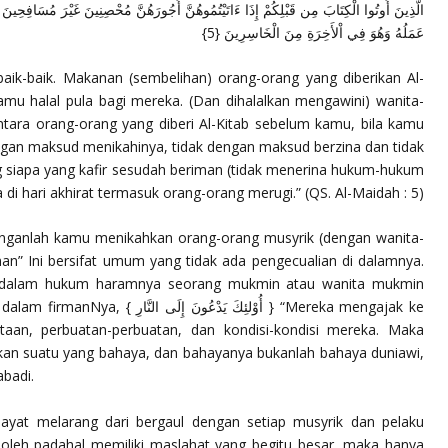
ُجُورَهُنَّ مُحْصِنِينَ غَيْرَ مُسَافِحِينَ وَلاَ مُتَّخِذِي أَخْدَانٍ وَمَن يَكْفُرْ بِاْلإِيمَانِ فَقَدْ حَبِطَ
عَمَلُهُ وَهُوَ فِي اْلأَخِرَةِ مِنَ الْخَاسِرِينَ {5}
baik-baik. Makanan (sembelihan) orang-orang yang diberikan Al-
amu halal pula bagi mereka. (Dan dihalalkan mengawini) wanita-
tara orang-orang yang diberi Al-Kitab sebelum kamu, bila kamu
an maksud menikahinya, tidak dengan maksud berzina dan tidak
g siapa yang kafir sesudah beriman (tidak menerina hukum-hukum
 di hari akhirat termasuk orang-orang merugi.”
(QS. Al-Maidah : 5)
nganlah kamu menikahkan orang-orang musyrik (dengan wanita-
man”
Ini bersifat umum yang tidak ada pengecualian di dalamnya.
 dalam hukum haramnya seorang mukmin atau wanita mukmin
menikah dengan selain agama mereka dalam firmanNya, { أُوْلئِكَ يَدْعُونَ إِلَى النَّارِ }
“Mereka mengajak ke
ataan, perbuatan-perbuatan, dan kondisi-kondisi mereka. Maka
an suatu yang bahaya, dan bahayanya bukanlah bahaya duniawi,
badi.
 ayat melarang dari bergaul dengan setiap musyrik dan pelaku
 boleh padahal memiliki maslahat yang begitu besar, maka hanya