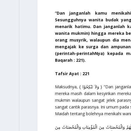
“Dan janganlah kamu menikahi
Sesungguhnya wanita budak yang 
menarik hatimu. Dan janganlah 
wanita mukmin) hingga mereka be
orang musyrik, walaupun dia men
mengajak ke surga dan ampunan 
(perintah-perintahNya) kepada 
Baqarah : 221).
Tafsir Ayat : 221
Maksudnya, { وَلاَ تَنْكِحُوْا }
“Dan janganl
mukmin walaupun sangat jelek parasny
sangat cantik parasnya. Ini umum pada s
Maidah tentang bolehnya menikahi wanit
الْيَوْمَ أُحِلَّ لَكُمُ الطَّيِّبَاتُ وَطَعَامُ الَّذِينَ أُوتُوا ا