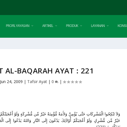
PROFIL YAYASAN
ARTIKEL
PRODUK
LAYANAN
KONSU
T AL-BAQARAH AYAT : 221
|
Jun 24, 2009
|
Tafsir Ayat
|
0
|
خَيْرُُ مِّن مُّشْرِكَةٍ وَلَوْ أَعْجَبَتْكُمْ وَلاَ تُنكِحُوا الْمُشْرِكِينَ حَتَّى يُؤْمِنُوا وَلَعَبْدٌ مُّؤْمِنٌ
 النَّارِ وَاللهُ يَدْعُوا إِلَى الْجَنَّةِ وَالْمَغْفِرَةِ بِإِذْنِهِ وَيُبَيِّنُ ءَايَاتِهِ لِلنَّاسِ لَعَلَّهُمْ
يَتَذَكَّرُونَ {221}