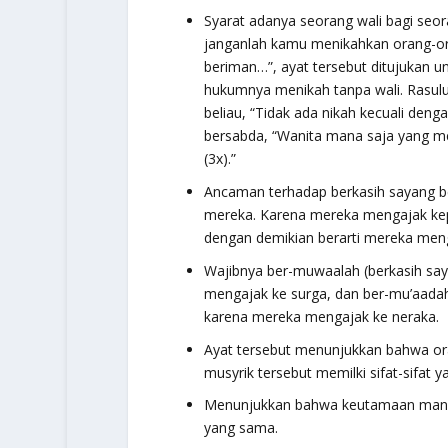
Syarat adanya seorang wali bagi seo
janganlah kamu menikahkan orang-or
beriman…”
, ayat tersebut ditujukan 
hukumnya menikah tanpa wali. Rasulul
beliau,
“Tidak ada nikah kecuali deng
bersabda,
“Wanita mana saja yang men
(3x).”
Ancaman terhadap berkasih sayang b
mereka. Karena mereka mengajak kep
dengan demikian berarti mereka men
Wajibnya ber-
muwaalah
(berkasih sa
mengajak ke surga, dan ber-
mu’aada
karena mereka mengajak ke neraka.
Ayat tersebut menunjukkan bahwa ora
musyrik tersebut memilki sifat-sifat 
Menunjukkan bahwa keutamaan manusi
yang sama.