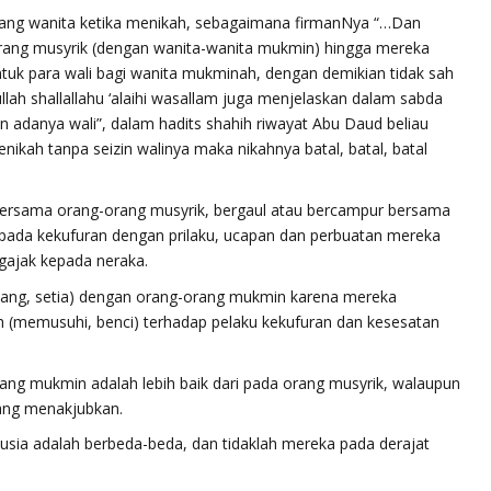
rang wanita ketika menikah, sebagaimana firmanNya
“…Dan
ang musyrik (dengan wanita-wanita mukmin) hingga mereka
untuk para wali bagi wanita mukminah, dengan demikian tidak sah
lah shallallahu ‘alaihi wasallam juga menjelaskan dalam sabda
an adanya wali”
, dalam hadits shahih riwayat Abu Daud beliau
ikah tanpa seizin walinya maka nikahnya batal, batal, batal
ersama orang-orang musyrik, bergaul atau bercampur bersama
ada kekufuran dengan prilaku, ucapan dan perbuatan mereka
gajak kepada neraka.
yang, setia) dengan orang-orang mukmin karena mereka
h
(memusuhi, benci) terhadap pelaku kekufuran dan kesesatan
ng mukmin adalah lebih baik dari pada orang musyrik, walaupun
yang menakjubkan.
a adalah berbeda-beda, dan tidaklah mereka pada derajat