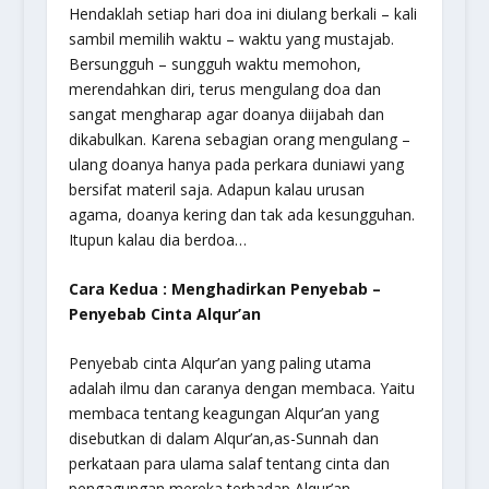
Hendaklah setiap hari doa ini diulang berkali – kali
sambil memilih waktu – waktu yang mustajab.
Bersungguh – sungguh waktu memohon,
merendahkan diri, terus mengulang doa dan
sangat mengharap agar doanya diijabah dan
dikabulkan. Karena sebagian orang mengulang –
ulang doanya hanya pada perkara duniawi yang
bersifat materil saja. Adapun kalau urusan
agama, doanya kering dan tak ada kesungguhan.
Itupun kalau dia berdoa…
Cara Kedua : Menghadirkan Penyebab –
Penyebab Cinta Alqur’an
Penyebab cinta Alqur’an yang paling utama
adalah ilmu dan caranya dengan membaca. Yaitu
membaca tentang keagungan Alqur’an yang
disebutkan di dalam Alqur’an,as-Sunnah dan
perkataan para ulama salaf tentang cinta dan
pengagungan mereka terhadap Alqur’an.