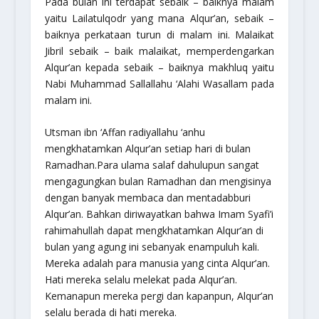
Pada bulan ini terdapat sebaik – baiknya malam
yaitu Lailatulqodr yang mana Alqur’an, sebaik –
baiknya perkataan turun di malam ini. Malaikat
Jibril sebaik – baik malaikat, memperdengarkan
Alqur’an kepada sebaik – baiknya makhluq yaitu
Nabi Muhammad Sallallahu ‘Alahi Wasallam pada
malam ini.
Utsman ibn ‘Affan radiyallahu ‘anhu
mengkhatamkan Alqur’an setiap hari di bulan
Ramadhan.Para ulama salaf dahulupun sangat
mengagungkan bulan Ramadhan dan mengisinya
dengan banyak membaca dan mentadabburi
Alqur’an. Bahkan diriwayatkan bahwa Imam Syafi’i
rahimahullah dapat mengkhatamkan Alqur’an di
bulan yang agung ini sebanyak enampuluh kali.
Mereka adalah para manusia yang cinta Alqur’an.
Hati mereka selalu melekat pada Alqur’an.
Kemanapun mereka pergi dan kapanpun, Alqur’an
selalu berada di hati mereka.