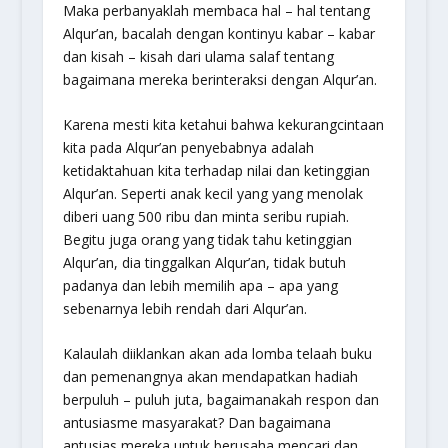
Maka perbanyaklah membaca hal – hal tentang
Alqur’an, bacalah dengan kontinyu kabar – kabar
dan kisah – kisah dari ulama salaf tentang
bagaimana mereka berinteraksi dengan Alqur’an.
Karena mesti kita ketahui bahwa kekurangcintaan
kita pada Alqur’an penyebabnya adalah
ketidaktahuan kita terhadap nilai dan ketinggian
Alqur’an. Seperti anak kecil yang yang menolak
diberi uang 500 ribu dan minta seribu rupiah.
Begitu juga orang yang tidak tahu ketinggian
Alqur’an, dia tinggalkan Alqur’an, tidak butuh
padanya dan lebih memilih apa – apa yang
sebenarnya lebih rendah dari Alqur’an.
Kalaulah diiklankan akan ada lomba telaah buku
dan pemenangnya akan mendapatkan hadiah
berpuluh – puluh juta, bagaimanakah respon dan
antusiasme masyarakat? Dan bagaimana
antusias mereka untuk berusaha mencari dan