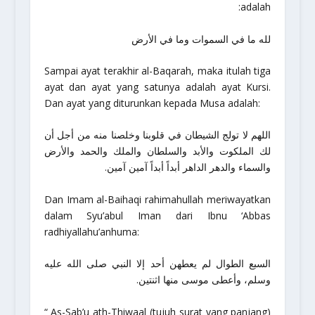
adalah:
لله ما في السموات وما في الأرض
Sampai ayat terakhir al-Baqarah, maka itulah tiga
ayat dan ayat yang satunya adalah ayat Kursi.
Dan ayat yang diturunkan kepada Musa adalah:
اللهم لا تولج الشيطان في قلوبنا وخلصنا منه من أجل أن
لك الملكوت والأبد والسلطان والملك والحمد والأرض
والسماء والدهر الداهر أبداً أبداً آمين آمين.
Dan Imam al-Baihaqi
rahimahullah
meriwayatkan
dalam Syu’abul Iman dari Ibnu ‘Abbas
radhiyallahu’anhuma
:
السبع الطوال لم يعطهن أحد إلا النبي صلى الله عليه
وسلم، وأعطى موسى منها اثنتين.
“ As-Sab’u ath-Thiwaal (tujuh surat yang panjang)