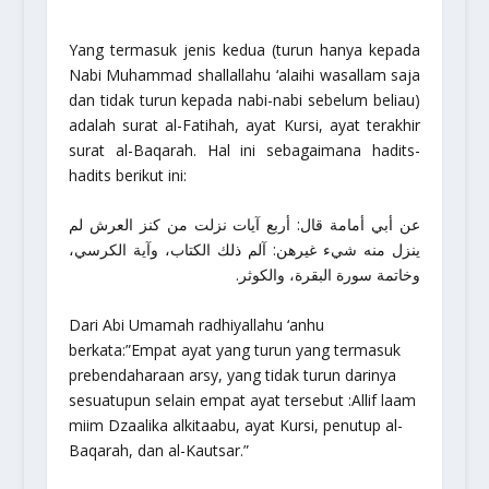
Yang termasuk jenis kedua (turun hanya kepada
Nabi Muhammad
shallallahu ‘alaihi wasallam
saja
dan tidak turun kepada nabi-nabi sebelum beliau)
adalah surat al-Fatihah, ayat Kursi, ayat terakhir
surat al-Baqarah. Hal ini sebagaimana hadits-
hadits berikut ini:
عن أبي أمامة قال: أربع آيات نزلت من كنز العرش لم
ينزل منه شيء غيرهن: آلم ذلك الكتاب، وآية الكرسي،
وخاتمة سورة البقرة، والكوثر.
Dari Abi Umamah
radhiyallahu ‘anhu
berkata
:”Empat ayat yang turun yang termasuk
prebendaharaan arsy, yang tidak turun darinya
sesuatupun selain empat ayat tersebut :Allif laam
miim Dzaalika alkitaabu, ayat Kursi, penutup al-
Baqarah, dan al-Kautsar.”