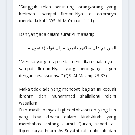
”Sungguh telah beruntung orang-orang yang
beriman –sampai firman-Nya- di dalamnya
mereka kekal.”
(QS. Al-Mu’minun: 1-11)
Dan yang ada dalam surat Al-ma’aariij:
الذين هم على صلاتهم دائمون – إلى قوله (قائمون –
”Mereka yang tetap setia mendirikan shalatnya –
sampai firman-Nya- yang berpegang teguh
dengan kesaksiannya.”
(QS. Al-Ma’ariij: 23-33)
Maka tidak ada yang menepati bagian ini kecuali
Ibrahim dan Muhammad
shallallahu ‘alaihi
wasallam
.
Dan masih banyak lagi contoh-contoh yang lain
yang bisa dibaca dalam kitab-kitab yang
membahas tentang Ulumul Qur’an, seperti al-
Itqon karya Imam As-Suyuthi
rahimahullah
dan