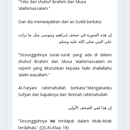
”Teks dari shuhuf Ibrahim dan Musa
‘alaihimassalam.”
Dan dia meriwayatkan dari as-Suddi berkata:
إن هذه السورة في صحف إبراهيم وموسى مثل ما نزلت
على النبي صلى الله عليه وسلم.
”Sesungguhnya surat-surat yang ada di dalam
shuhuf Ibrahim dan Musa ‘alaihimassalam ini
seperti yang diturunkan kepada Nabi shallallahu
‘alaihi wasallam.”
Al-Faryani
rahimahullah
berkata:
”Mengabariku
Sufyan dari bapaknya dari ‘Ikrimah rahimahullah
:
إن هذا لفي الصحف الأولى
”Sesungguhnya
ini
terdapat dalam kitab-kitab
terdahulu.”
(QS.Al-A’laa: 18)