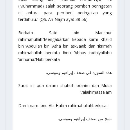
(Muhammad) salah seorang pemberi peringatan
di antara para pemberi peringatan yang
terdahulu.”
(QS. An-Najm ayat 38-56)
Berkata Sa’id bin Manshur
rahimahullah:’Mengabarkan kepada kami Khalid
bin ‘Abdullah bin ‘Atha bin as-Saaib dari ‘Ikrimah
rahimahullah
berkata Ibnu ‘Abbas radhiyallahu
‘anhuma:’Nabi berkata:
هذه السورة في صحف إبراهيم وموسى.
Surat ini ada dalam shuhuf Ibrahim dan Musa
‘alaihimassalam.”
Dan Imam Ibnu Abi Hatim
rahimahullah
berkata:
نسخ من صحف إبراهيم وموسى.