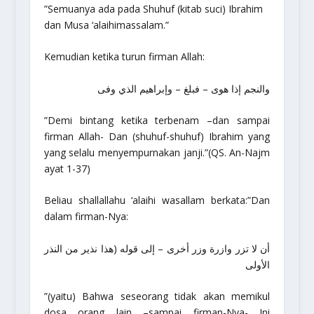
”Semuanya ada pada Shuhuf (kitab suci) Ibrahim
dan Musa ‘alaihimassalam
.”
Kemudian ketika turun firman Allah:
والنجم إذا هوى – فبلغ – وإبراهيم الذي وفى
”Demi bintang ketika terbenam –dan sampai
firman Allah- Dan (shuhuf-shuhuf) Ibrahim yang
yang selalu menyempurnakan janji.”
(QS. An-Najm
ayat 1-37)
Beliau
shallallahu ‘alaihi wasallam
berkata:”Dan
dalam firman-Nya:
أن لا تزر وازرة وزر أخرى – إلى قوله (هذا نذير من النذر
الأولى
”(yaitu) Bahwa seseorang tidak akan memikul
dosa orang lain –sampai firman-Nya- Ini