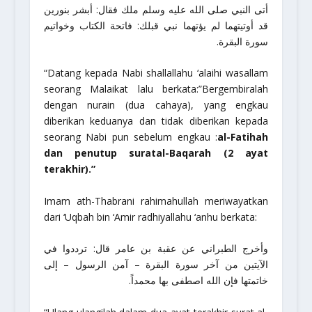
أتى النبي صلى الله عليه وسلم ملك فقال: أبشر بنورين
قد أوتيتهما لم يؤتهما نبي قبلك: فاتحة الكتاب وخواتيم
سورة البقرة.
“Datang kepada Nabi
shallallahu ‘alaihi wasallam
seorang Malaikat lalu berkata:”Bergembiralah
dengan
nurain
(dua cahaya), yang engkau
diberikan keduanya dan tidak diberikan kepada
seorang Nabi pun sebelum engkau :
al-Fatihah
dan penutup suratal-Baqarah (2 ayat
terakhir).”
Imam ath-Thabrani
rahimahullah
meriwayatkan
dari ‘Uqbah bin ‘Amir
radhiyallahu ‘anhu
berkata:
وأخرج الطبراني عن عقبة بن عامر قال: ترددوا في
الآيتين من آخر سورة البقرة – آمن الرسول – إلى
خاتمتها فإن الله اصطفى بها محمداً.