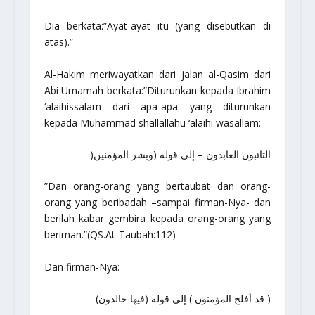
Dia berkata:
”Ayat-ayat itu (yang disebutkan di
atas).”
Al-Hakim meriwayatkan dari jalan al-Qasim dari
Abi Umamah berkata:
”Diturunkan kepada Ibrahim
‘alaihissalam
dari apa-apa yang diturunkan
kepada Muhammad shallallahu ‘alaihi wasallam:
التائبون العابدون – إلى قوله (وبشر المؤمنين(
”Dan orang-orang yang bertaubat dan orang-
orang yang beribadah –sampai firman-Nya- dan
berilah kabar gembira kepada orang-orang yang
beriman.”
(QS.At-Taubah:112)
Dan firman-Nya:
( قد أفلح المؤمنون ) إلى قوله (فيها خالدون)