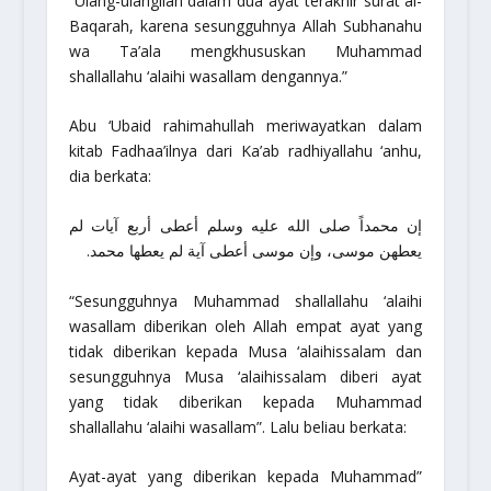
“Ulang-ulangilah dalam dua ayat terakhir surat al-
Baqarah, karena sesungguhnya Allah
Subhanahu
wa Ta’ala
mengkhususkan Muhammad
shallallahu ‘alaihi wasallam
dengannya.”
Abu ‘Ubaid
rahimahullah
meriwayatkan dalam
kitab Fadhaa’ilnya dari Ka’ab
radhiyallahu ‘anhu
,
dia berkata:
إن محمداً صلى الله عليه وسلم أعطى أربع آيات لم
يعطهن موسى، وإن موسى أعطى آية لم يعطها محمد.
“Sesungguhnya Muhammad
shallallahu ‘alaihi
wasallam
diberikan oleh Allah empat ayat yang
tidak diberikan kepada Musa
‘alaihissalam
dan
sesungguhnya Musa
‘alaihissalam
diberi ayat
yang tidak diberikan kepada Muhammad
shallallahu ‘alaihi wasallam
”. Lalu beliau berkata:
”Ayat-ayat yang diberikan kepada Muhammad