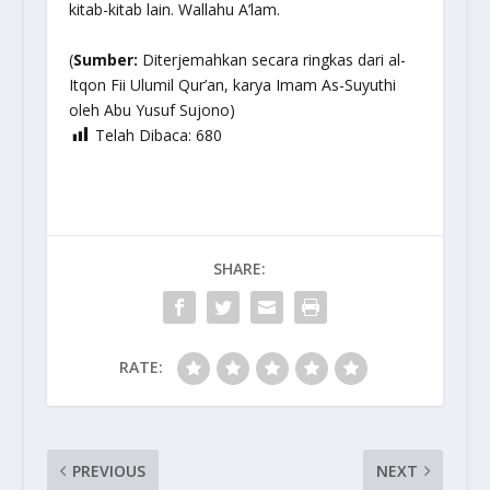
kitab-kitab lain.
Wallahu A’lam.
(
Sumber:
Diterjemahkan secara ringkas dari al-
Itqon Fii Ulumil Qur’an, karya Imam As-Suyuthi
oleh Abu Yusuf Sujono)
Telah Dibaca:
680
SHARE:
RATE:
PREVIOUS
NEXT