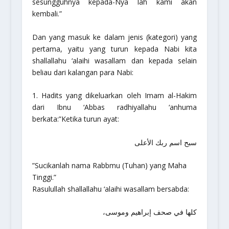
sesungguhnya kepada-Nya lah kami akan
kembali.”
Dan yang masuk ke dalam jenis (kategori) yang
pertama, yaitu yang turun kepada Nabi kita
shallallahu ‘alaihi wasallam
dan kepada selain
beliau dari kalangan para Nabi:
1. Hadits yang dikeluarkan oleh Imam al-Hakim
dari Ibnu ‘Abbas
radhiyallahu ‘anhuma
berkata:
”Ketika turun ayat:
سبح اسم ربك الأعلى
”Sucikanlah nama Rabbmu (Tuhan) yang Maha
Tinggi.”
Rasulullah
shallallahu ‘alaihi wasallam
bersabda:
كلها في صحف إبراهيم وموسى،