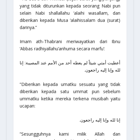
yang tidak diturunkan kepada seorang Nabi pun
selain Nabi
shallallahu ‘alaihi wasallam
, dan
diberikan kepada Musa
‘alaihissalam
dua (surat)
darinya.”
Imam ath-Thabrani meriwayatkan dari Ibnu
‘Abbas
radhiyallahu’anhuma
secara marfu’:
أعطيت أمتي شيئاً لم يعطه أحد من الأمم عند المصيبة: إنا
لله وإنا إليه راجعون.
”Diberikan kepada umatku sesuatu yang tidak
diberikan kepada satu ummat pun sebelum
ummatku ketika mereka terkena musibah yaitu
ucapan:
إنا لله وإنا إليه راجعون.
”Sesungguhnya kami milik Allah dan