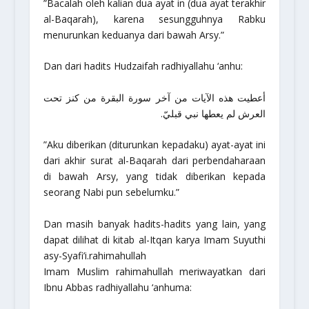
”Bacalah oleh kalian dua ayat in (dua ayat terakhir
al-Baqarah), karena sesungguhnya Rabku
menurunkan keduanya dari bawah Arsy.”
Dan dari hadits Hudzaifah
radhiyallahu ‘anhu
:
أعطيت هذه الآيات من آخر سورة البقرة من كنز تحت
العرش لم يعطها نبي قبليّ.
”Aku diberikan (diturunkan kepadaku) ayat-ayat ini
dari akhir surat al-Baqarah dari perbendaharaan
di bawah Arsy, yang tidak diberikan kepada
seorang Nabi pun sebelumku.”
Dan masih banyak hadits-hadits yang lain, yang
dapat dilihat di kitab al-Itqan karya Imam Suyuthi
asy-Syafi’i.
rahimahullah
Imam Muslim
rahimahullah
meriwayatkan dari
Ibnu Abbas
radhiyallahu ‘anhuma
: