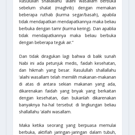
Rasulullah
shallallahu ‘alaihi wasallam
berbuka
sebelum shalat (maghrib) dengan memakan
beberapa
ruthab
(kurma segar/basah), apabila
tidak mendapatkan mendapatkannya maka beliau
berbuka dengan
tamr
(kurma kering). Dan apablia
tidak mendapatkannya maka beliau berbuka
dengan beberapa teguk air.”
Dan tidak diragukan lagi bahwa di balik sunah
Nabi ini ada petunjuk medis, faidah kesehatan,
dan hikmah yang besar. Rasulullah
shallallahu
‘alaihi wasallam
telah memilih makanan-makanan
di atas di antara sekian makanan yang ada,
dikarenakan faidah yang bnyak yang berkaitan
dengan kesehatan, dan bukanlah dikarenakan
banyaknya ha-hal tersebut di lingkungan beliau
shallallahu ‘alaihi wasallam
.
Maka ketika seorang yang berpuasa memulai
berbuka, aktiflah jaringan-jaringan dalam tubuh,