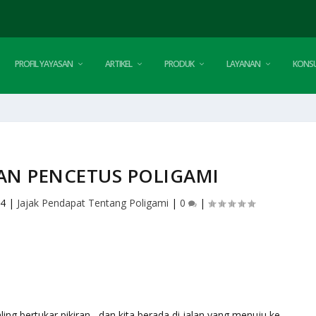
PROFIL YAYASAN
ARTIKEL
PRODUK
LAYANAN
KONSU
AN PENCETUS POLIGAMI
04
|
Jajak Pendapat Tentang Poligami
|
0
|
ng bertukar pikiran , dan kita berada di jalan yang menuju ke