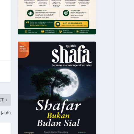
XT
 Jauh)