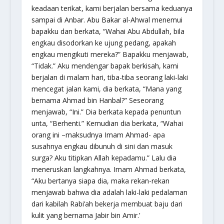
keadaan terikat, kami berjalan bersama keduanya
sampai di Anbar. Abu Bakar al-Ahwal menemui
bapakku dan berkata, “Wahai Abu Abdullah, bila
engkau disodorkan ke ujung pedang, apakah
engkau mengikuti mereka?” Bapakku menjawab,
“Tidak.” Aku mendengar bapak berkisah, kami
berjalan di malam hari, tiba-tiba seorang laki-laki
mencegat jalan kami, dia berkata, “Mana yang
bernama Ahmad bin Hanbal?” Seseorang
menjawab, “Ini.” Dia berkata kepada penuntun
unta, “Berhenti.” Kemudian dia berkata, “Wahai
orang ini –maksudnya Imam Ahmad- apa
susahnya engkau dibunuh di sini dan masuk
surga? Aku titipkan Allah kepadamu.” Lalu dia
meneruskan langkahnya. Imam Ahmad berkata,
“Aku bertanya siapa dia, maka rekan-rekan
menjawab bahwa dia adalah laki-laki pedalaman
dari kabilah Rabi’ah bekerja membuat baju dari
kulit yang bernama Jabir bin Amir.’