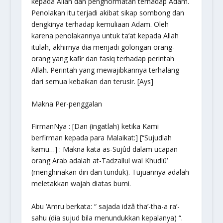
kepada Allah dan penghormatan terhadap Adam.
Penolakan itu terjadi akibat sikap sombong dan
dengkinya terhadap kemuliaan Adam. Oleh
karena penolakannya untuk ta’at kepada Allah
itulah, akhirnya dia menjadi golongan orang-
orang yang kafir dan fasiq terhadap perintah
Allah. Perintah yang mewajibkannya terhalang
dari semua kebaikan dan terusir. [Ays]
Makna Per-penggalan
FirmanNya : [Dan (ingatlah) ketika Kami
berfirman kepada para Malaikat:] [“Sujudlah
kamu…] : Makna kata as-Sujûd dalam ucapan
orang Arab adalah at-Tadzallul wal Khudlû’
(menghinakan diri dan tunduk). Tujuannya adalah
meletakkan wajah diatas bumi.
Abu ‘Amru berkata: “ sajada idzâ tha’-tha-a ra’-
sahu (dia sujud bila menundukkan kepalanya) “.