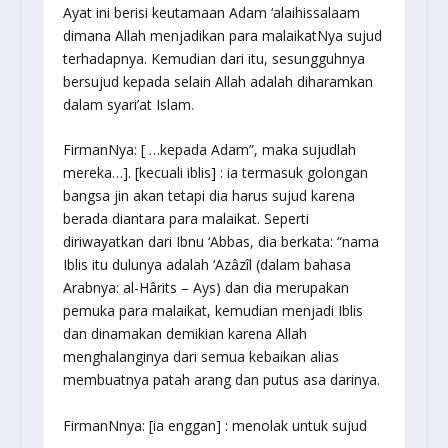
Ayat ini berisi keutamaan Adam ‘alaihissalaam
dimana Allah menjadikan para malaikatNya sujud
terhadapnya. Kemudian dari itu, sesungguhnya
bersujud kepada selain Allah adalah diharamkan
dalam syari’at Islam.
FirmanNya: [ …kepada Adam”, maka sujudlah
mereka…]. [kecuali iblis] : ia termasuk golongan
bangsa jin akan tetapi dia harus sujud karena
berada diantara para malaikat. Seperti
diriwayatkan dari Ibnu ‘Abbas, dia berkata: “nama
Iblis itu dulunya adalah ‘Azâzîl (dalam bahasa
Arabnya: al-Hârits – Ays) dan dia merupakan
pemuka para malaikat, kemudian menjadi Iblis
dan dinamakan demikian karena Allah
menghalanginya dari semua kebaikan alias
membuatnya patah arang dan putus asa darinya.
FirmanNnya: [ia enggan] : menolak untuk sujud