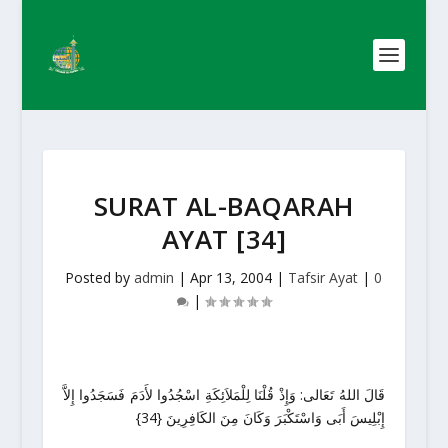
SURAT AL-BAQARAH
AYAT [34]
Posted by
admin
|
Apr 13, 2004
|
Tafsir Ayat
|
0
|
قَالَ اللهُ تَعَالى: وَإِذْ قُلْنَا لِلْمَلاَئِكَةِ اسْجُدُوا لأَدَمَ فَسَجَدُوا إِلاَّ
إِبْلِيسَ أَبَى وَاسْتَكْبَرَ وَكَانَ مِنَ الكَافِرِينَ {34}