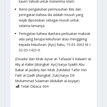
kaum Yahudi untuk menerima Islam.
Berisi pengukuhan permusuhan Iblis dan
peringatan bahwa dia adalah musuh yang
wajib diposisikan sebagai musuh untuk
selama-lamanya.
Peringatan bahwa diantara perbuatan maksiat
ada yang berupa kekufuran atau menggiring
kepada kekufuran. [Ays] Rabu, 15-05-2002 M =
02-03-1423 H.
(Disadur dari Kitab Aysar at-Tafaasiir li Kalaam ‘al-
Aliy al-Kabiir [disingkat: Ays] karya Syaikh Abu
Bakar al-Jazâiriy dan Kitab Zubdatut Tafsir min
Fath al-Qadîr [disingkat: Zub] karya DR.
Muhammad Sulaiman Abdullah al-Asyqar)
Telah Dibaca:
604