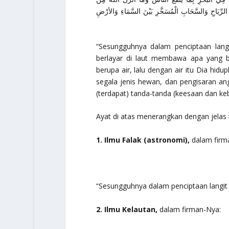
 الرِّيَاحِ وَالسَّحَابِ الْمُسَخَّرِ بَيْنَ السَّمَاءِ وَالأرْضِ
“Sesungguhnya dalam penciptaan langi
berlayar di laut membawa apa yang be
berupa air, lalu dengan air itu Dia hid
segala jenis hewan, dan pengisaran an
(terdapat) tanda-tanda (keesaan dan ke
Ayat di atas menerangkan dengan jela
1. Ilmu Falak (astronomi),
dalam firm
“Sesungguhnya dalam penciptaan langit 
2. Ilmu Kelautan,
dalam firman-Nya: