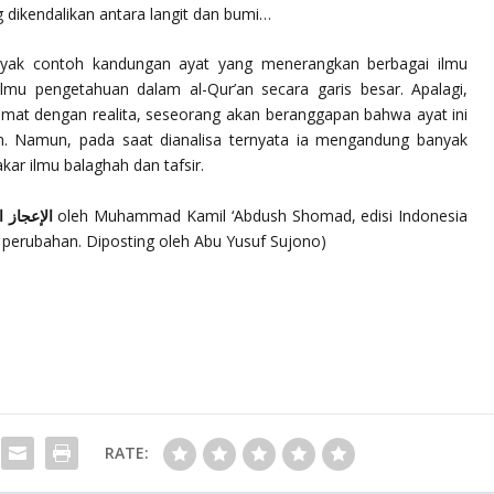
dikendalikan antara langit dan bumi…
anyak contoh kandungan ayat yang menerangkan berbagai ilmu
ilmu pengetahuan dalam al-Qur’an secara garis besar. Apalagi,
imat dengan realita, seseorang akan beranggapan bahwa ayat ini
. Namun, pada saat dianalisa ternyata ia mengandung banyak
kar ilmu balaghah dan tafsir.
Sumber:الإعجاز العلمي في الإسلام والقرآن الكريم
oleh Muhammad Kamil ‘Abdush Shomad, edisi Indonesia
t perubahan. Diposting oleh Abu Yusuf Sujono)
RATE: