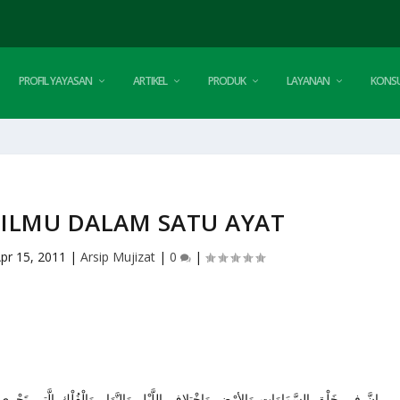
PROFIL YAYASAN
ARTIKEL
PRODUK
LAYANAN
KONSU
ILMU DALAM SATU AYAT
pr 15, 2011
|
Arsip Mujizat
|
0
|
إِنَّ فِي خَلْقِ السَّمَاوَاتِ وَالأرْضِ وَاخْتِلافِ اللَّيْلِ وَالنَّهَارِ وَالْفُلْكِ الَّتِي تَجْرِي ف