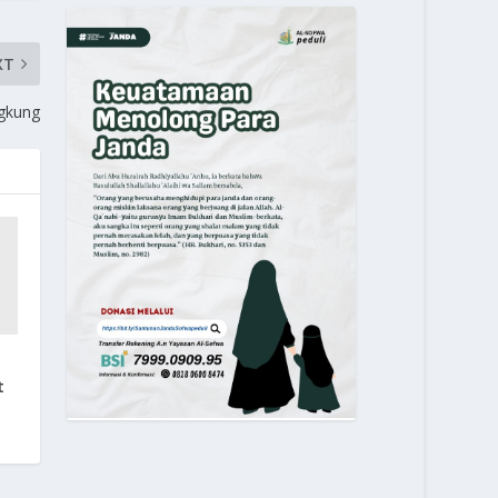
XT
gkung
t