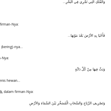
وَالْفُلْكِ الَّتِي تَجْرِي فِي الْبَحْرِ…
firman-Nya:
فَأَحْيَا بِهِ الأرْضَ بَعْدَ مَوْتِهَا…
 (kering)-nya…
-Nya:
وَبَثَّ فِيهَا مِنْ كُلِّ دَابَّةٍ
jenis hewan…
),
dalam firman-Nya:
وَتَصْرِيفِ الرِّيَاحِ وَالسَّحَابِ الْمُسَخَّرِ بَيْنَ السَّمَاءِ وَالأرْضِ