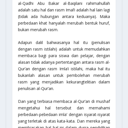
al-Qadhi Abu Bakar al-Baqilani
rahimahullah
adalah satu hal dan rasm Imal’i adalah hal lain lagi
(tidak ada hubungan antara keduanya). Maka
perbedaan khat hanyalah merubah bentuk huruf,
bukan merubah
rasm.
Adapun dalil bahwasanya hal itu (penulisan
dengan rasm istilahi) adalah untuk memudahkan
membaca bagi para siswa dan pelajar, dengan
alasan tidak adanya pertentangan antara rasm al-
Qur’an dengan rasm Imla’i istilahi, maka hal itu
bukanlah alasan untuk pembolehan merubah
rasm yang menjadikan kekurangtelitian dalam
penulisan al-Qur’an.
Dan yang terbiasa membaca al-Qur’an di mushaf
mengetahui hal tersebut dan memahami
perbedaan-pebedaan imla’ dengan isyarat-isyarat
yang terletak di atas kata-kata. Dan mereka yang
membiasakan hal hal ini dalam dunia pendidikan