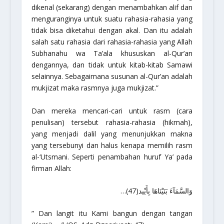
dikenal (sekarang) dengan menambahkan alif dan
menguranginya untuk suatu rahasia-rahasia yang
tidak bisa diketahui dengan akal. Dan itu adalah
salah satu rahasia dari rahasia-rahasia yang Allah
Subhanahu wa Ta’ala
khususkan al-Qur’an
dengannya, dan tidak untuk kitab-kitab Samawi
selainnya. Sebagaimana susunan al-Qur’an adalah
mukjizat maka rasmnya juga mukjizat.”
Dan mereka mencari-cari untuk
rasm
(cara
penulisan) tersebut rahasia-rahasia (hikmah),
yang menjadi dalil yang menunjukkan makna
yang tersebunyi dan halus kenapa memilih
rasm
al-‘Utsmani
. Seperti penambahan huruf
Ya’
pada
firman Allah:
وَالسَّمَآءَ بَنَيْنَاهَا بِأَيْيد(47)…
” Dan langit itu Kami bangun dengan tangan