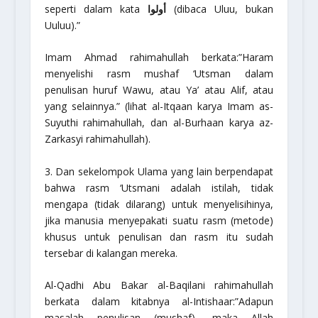
seperti dalam kata
أولوا
(dibaca Uluu, bukan
Uuluu).”
Imam Ahmad
rahimahullah
berkata:
”Haram
menyelishi rasm mushaf ‘Utsman dalam
penulisan huruf Wawu, atau Ya’ atau Alif, atau
yang selainnya.”
(lihat al-Itqaan karya Imam as-
Suyuthi
rahimahullah
, dan al-Burhaan karya az-
Zarkasyi
rahimahullah
).
3. Dan sekelompok Ulama yang lain berpendapat
bahwa
rasm ‘Utsmani
adalah istilah, tidak
mengapa (tidak dilarang) untuk menyelisihinya,
jika manusia menyepakati suatu
rasm
(metode)
khusus untuk penulisan dan
rasm
itu sudah
tersebar di kalangan mereka.
Al-Qadhi Abu Bakar al-Baqilani
rahimahullah
berkata dalam kitabnya
al-Intishaar
:
”Adapun
masalah penulisan (mushaf), maka Allah