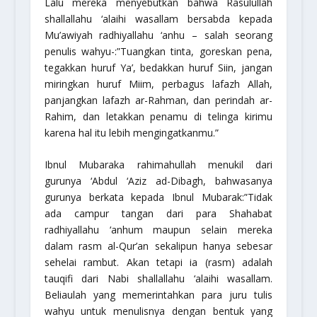
Lalu mereka menyebutkan bahwa Rasulullah
shallallahu ‘alaihi wasallam
bersabda kepada
Mu’awiyah
radhiyallahu ‘anhu
– salah seorang
penulis wahyu-:
”Tuangkan tinta, goreskan pena,
tegakkan huruf Ya’, bedakkan huruf Siin, jangan
miringkan huruf Miim, perbagus lafazh Allah,
panjangkan lafazh ar-Rahman, dan perindah ar-
Rahim, dan letakkan penamu di telinga kirimu
karena hal itu lebih mengingatkanmu.”
Ibnul Mubaraka
rahimahullah
menukil dari
gurunya ‘Abdul ‘Aziz ad-Dibagh, bahwasanya
gurunya berkata kepada Ibnul Mubarak:
”Tidak
ada campur tangan dari para Shahabat
radhiyallahu ‘anhum
maupun selain mereka
dalam rasm al-Qur’an sekalipun hanya sebesar
sehelai rambut. Akan tetapi ia (rasm) adalah
tauqifi dari Nabi
shallallahu ‘alaihi wasallam
.
Beliaulah yang memerintahkan para juru tulis
wahyu untuk menulisnya dengan bentuk yang