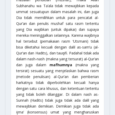
Subhanahu wa Ta’ala
tidak mewajibkan kepada
ummat sesuatupun dalam masalah ini, dan juga
Dia tidak memilihkan untuk para pencatat al-
Qur’an dan penulis mushaf satu rasm tertentu
yang Dia wajibkan (untuk dipakai) dan supaya
mereka meninggalkan selainnya. Karena wajibnya
hal tersebut (pemakaian rasm ‘Utsmani) tidak
bisa diketahui kecuali dengan dalil as-sam’u (al-
Qur’an dan Hadits), dan tauqifi. Padahal tidak ada
dalam nash-nash (makna yang tersurat) al-Qur’an
dan juga dalam
mafhumnya
(makna yang
tersirat) sesuatu yang menjelaskan bahwa rasm
(metode penulisan) al-Qur’an dan pemberian
harkatnya tidak diperbolehkan kecuali hanya
dengan satu cara khusus, dan ketentuan tertentu
yang tidak boleh dilanggar. Di dalam nash as-
Sunnah (Hadits) tidak juga tidak ada dalil yang
mewajibkan demikian. Demikian juga tidak ada
ijma’ (konsensus) umat yang mengharuskan