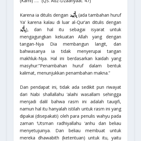
(Kami) ….”
(QS. Adz-Dzaariyaat: 47)
Karena ia ditulis dengan
بِأَيْيد
(ada tambahan huruf
Ya’ karena kalau di luar al-Qur’an ditulis dengan
بِأَيْد
), dan hal itu sebagai isyarat untuk
mengagungkan kekuatan Allah yang dengan
tangan-Nya Dia membangun langit, dan
bahwasanya ia tidak menyerupai tangan
makhluk-Nya. Hal ini berdasarkan kaidah yang
masyhur:
”Penambahan huruf dalam bentuk
kalimat, menunjukkan penambahan makna.”
Dan pendapat ini, tidak ada sedikit pun riwayat
dari Nabi
shallallahu ‘alaihi wasallam
sehingga
menjadi dalil bahwa
rasm
ini adalah
tauqifi
,
namun hal itu hanyalah istilah untuk
rasm
ini yang
dipakai (disepakati) oleh para penulis wahyu pada
zaman ‘Utsman
radhiyallahu ‘anhu
dan beliau
menyetujuinya. Dan beliau membuat untuk
mereka
dhawabith
(ketentuan) untuk itu, yaitu