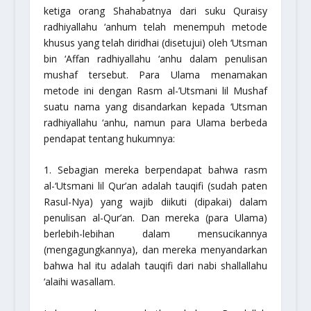
ketiga orang Shahabatnya dari suku Quraisy
radhiyallahu ‘anhum
telah menempuh metode
khusus yang telah diridhai (disetujui) oleh ‘Utsman
bin ‘Affan
radhiyallahu ‘anhu
dalam penulisan
mushaf tersebut. Para Ulama menamakan
metode ini dengan
Rasm al-’Utsmani lil Mushaf
suatu nama yang disandarkan kepada ‘Utsman
radhiyallahu ‘anhu
, namun para Ulama berbeda
pendapat tentang hukumnya:
1. Sebagian mereka berpendapat bahwa
rasm
al-‘Utsmani lil Qur’an
adalah
tauqifi
(sudah paten
Rasul-Nya) yang wajib diikuti (dipakai) dalam
penulisan al-Qur’an. Dan mereka (para Ulama)
berlebih-lebihan dalam mensucikannya
(mengagungkannya), dan mereka menyandarkan
bahwa hal itu adalah
tauqifi
dari nabi
shallallahu
‘alaihi wasallam
.