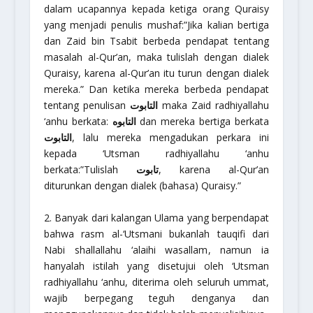
dalam ucapannya kepada ketiga orang Quraisy
yang menjadi penulis mushaf:
”Jika kalian bertiga
dan Zaid bin Tsabit berbeda pendapat tentang
masalah al-Qur’an, maka tulislah dengan dialek
Quraisy, karena al-Qur’an itu turun dengan dialek
mereka.”
Dan ketika mereka berbeda pendapat
tentang penulisan
التابوت
maka Zaid
radhiyallahu
‘anhu
berkata:
التابوه
dan mereka bertiga berkata
التابوت
, lalu mereka mengadukan perkara ini
kepada ‘Utsman
radhiyallahu ‘anhu
berkata:
”Tulislah
تابوت
, karena al-Qur’an
diturunkan dengan dialek (bahasa) Quraisy.”
2. Banyak dari kalangan Ulama yang berpendapat
bahwa
rasm al-‘Utsmani
bukanlah
tauqifi
dari
Nabi
shallallahu ‘alaihi wasallam
, namun ia
hanyalah istilah yang disetujui oleh ‘Utsman
radhiyallahu ‘anhu
, diterima oleh seluruh ummat,
wajib berpegang teguh denganya dan