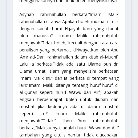
menggunakannya dan tidak boleh menyelisihinya.
Asyhab
rahimahullah
berkata:”Imam Malik
rahimahullah
ditanya:
’Apakah boleh mushaf ditulis
dengan kaidah huruf Hijaiyah baru yang dibuat
oleh manusia?’
Imam Malik
rahimahullah
menjawab:
’Tidak boleh, kecuali dengan tata cara
penulisan yang pertama.’
, diriwayatkan oleh Abu
‘Amr ad-Dani
rahimahullah
dalam kitab al-Muqni’.
Lalu ia berkata:
Tidak ada satu Ulama pun dri
Ulama umat Islam yang menyelisihi perkataan
Imam Malik ini.”
dan ia berkata di tempat yang
lain:”Imam Malik ditanya tentang huruf-huruf di
al-Qur’an seperti huruf
Wawu
dan
Alif’
, apakah
engkau berpendapat boleh untuk diubah dari
mushaf jika keduanya ada di dalam mushaf
seperti itu?’ Imam Malik
rahimahullah
menjawab:
”Tidak.”
. Ibnu ‘Amr
rahimahullah
berkata;
”Maksudnya, adalah huruf
Wawu
dan
Alif’
tambahan yang ditulis namun tidak diucapakan