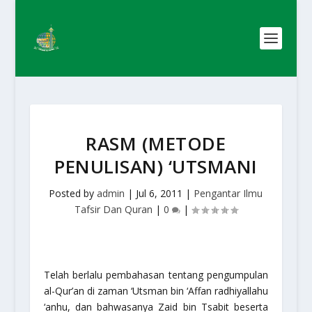
RASM (METODE
PENULISAN) ‘UTSMANI
Posted by
admin
|
Jul 6, 2011
|
Pengantar Ilmu
Tafsir Dan Quran
|
0
|
Telah berlalu pembahasan tentang pengumpulan
al-Qur’an di zaman ‘Utsman bin ‘Affan
radhiyallahu
‘anhu
, dan bahwasanya Zaid bin Tsabit beserta