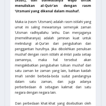
(kuat), dan bahwasanya wajib untuk
menuliskan al-Qutr’an dengan rasm
‘Utsmani yang dikenal dalam mushaf.
Maka ia (rasm ‘Utsmani) adalah rasm istilahi yang
umat ini saling mewarisinya semenjak zaman
‘Utsman
radhiyallahu ‘anhu
. Dan menjaganya
(memeliharanya) adalah jaminan kuat untuk
melindungi al-Qur’an dari pengubahan dan
penggantian hurufnya. Jika dibolehkan penulisan
mushaf dengan
rasm istilahi al-Imla’i
pada setiap
zamannya, maka hal tersebut akan
mengakibatkan pengubahan tulisan mushaf dari
satu zaman ke zaman yang lain, bahkan kaidah
Imal’i sendiri berbeda-beda sudut pandangnya
dalam satu zaman, dan juga adanya
perberbedaan di sebagian kalimat dari satu
negara dengan negara lain.
Dan perbedaan khat-khat yang disebutkan oleh