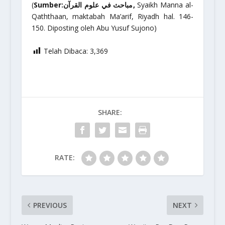
(
Sumber:مباحث في علوم القرآن,
Syaikh Manna al-
Qaththaan, maktabah Ma’arif, Riyadh hal. 146-
150. Diposting oleh Abu Yusuf Sujono)
Telah Dibaca:
3,369
SHARE:
RATE:
PREVIOUS
NEXT