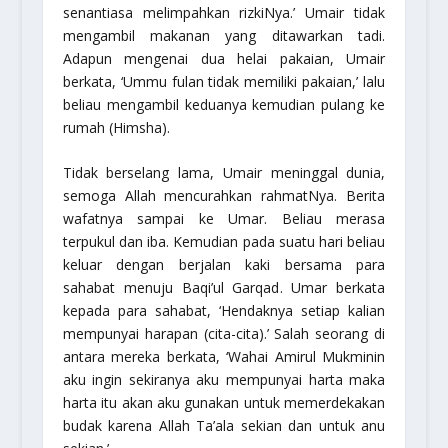
senantiasa melimpahkan rizkiNya.’ Umair tidak
mengambil makanan yang ditawarkan tadi.
Adapun mengenai dua helai pakaian, Umair
berkata, ‘Ummu fulan tidak memiliki pakaian,’ lalu
beliau mengambil keduanya kemudian pulang ke
rumah (
Himsha
).
Tidak berselang lama, Umair meninggal dunia,
semoga Allah mencurahkan rahmatNya. Berita
wafatnya sampai ke Umar. Beliau merasa
terpukul dan iba. Kemudian pada suatu hari beliau
keluar dengan berjalan kaki bersama para
sahabat menuju
Baqi’ul Garqad
. Umar berkata
kepada para sahabat, ‘Hendaknya setiap kalian
mempunyai harapan (cita-cita).’ Salah seorang di
antara mereka berkata, ‘Wahai Amirul Mukminin
aku ingin sekiranya aku mempunyai harta maka
harta itu akan aku gunakan untuk memerdekakan
budak karena Allah Ta’ala sekian dan untuk anu