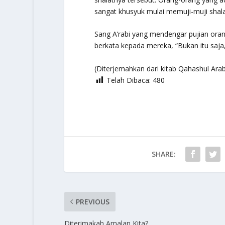
sangat khusyuk mulai memuji-muji shalat
Sang A’rabi yang mendengar pujian ora
berkata kepada mereka, “Bukan itu saja,
(Diterjemahkan dari kitab Qahashul Ara
Telah Dibaca:
480
SHARE:
PREVIOUS
Diterimakah Amalan Kita?