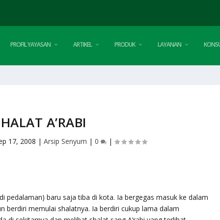
PROFIL YAYASAN
ARTIKEL
PRODUK
LAYANAN
KONSU
SHALAT A’RABI
ep 17, 2008
|
Arsip Senyum
|
0
|
 di pedalaman) baru saja tiba di kota. Ia bergegas masuk ke dalam
n berdiri memulai shalatnya. Ia berdiri cukup lama dalam
 di sekitarnya dan melihat shalat sang A’rabi yang terlihat