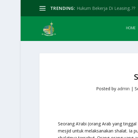
TRENDING:
Hukum Bekerja Di Leasing..??
HOME
Posted by
admin
|
S
Seorang A’rabi (orang Arab yang tinggal
mesjid untuk melaksanakan shalat. Ia pu
shalatnya tersebut. Orang-orang yang ada