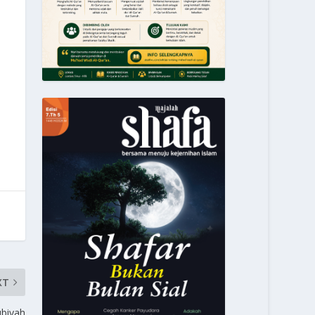
XT
ubiyah