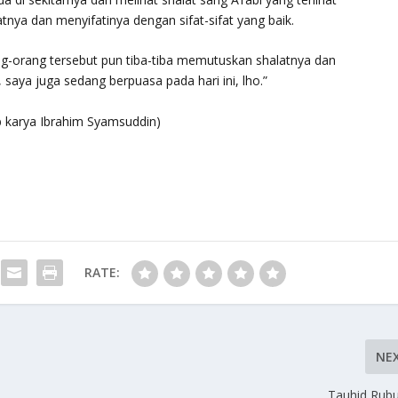
nya dan menyifatinya dengan sifat-sifat yang baik.
ng-orang tersebut pun tiba-tiba memutuskan shalatnya dan
 saya juga sedang berpuasa pada hari ini, lho.”
b karya Ibrahim Syamsuddin)
RATE:
NE
Tauhid Rub