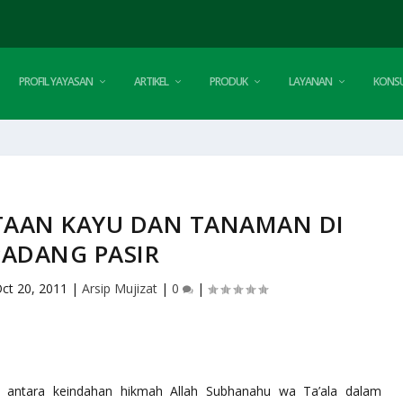
PROFIL YAYASAN
ARTIKEL
PRODUK
LAYANAN
KONSU
TAAN KAYU DAN TANAMAN DI
PADANG PASIR
ct 20, 2011
|
Arsip Mujizat
|
0
|
i antara keindahan hikmah Allah
Subhanahu wa Ta’ala
dalam