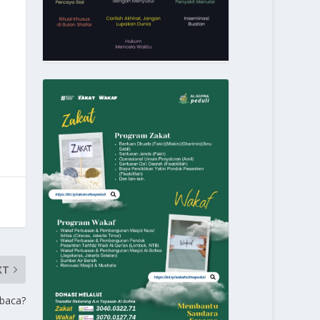
XT
baca?