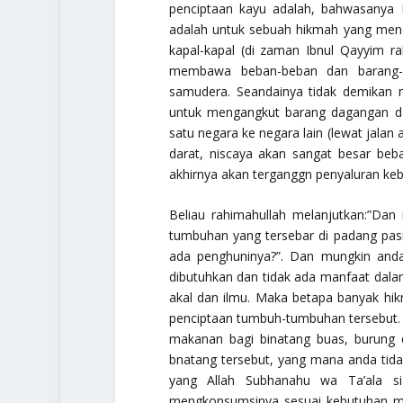
penciptaan kayu adalah, bahwasanya D
adalah untuk sebuah hikmah yang mend
kapal-kapal (di zaman Ibnul Qayyim
ra
membawa beban-beban dan barang-b
samudera. Seandainya tidak demikan n
untuk mengangkut barang dagangan d
satu negara ke negara lain (lewat jalan
darat, niscaya akan sangat besar be
akhirnya akan terganggn penyaluran ke
Beliau
rahimahullah
melanjutkan:”Dan 
tumbuhan yang tersebar di padang pasi
ada penghuninya?”. Dan mungkin and
dibutuhkan dan tidak ada manfaat dalam
akal dan ilmu. Maka betapa banyak hi
penciptaan tumbuh-tumbuhan tersebut.
makanan bagi binatang buas, burung d
bnatang tersebut, yang mana anda tida
yang Allah
Subhanahu wa Ta’ala
si
mengkonsumsinya sesuai kebutuhan m