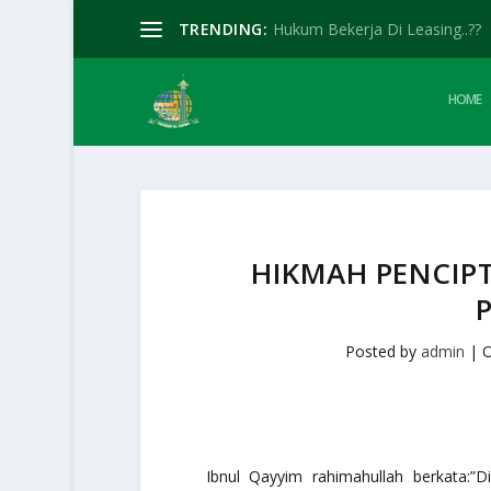
TRENDING:
Hukum Bekerja Di Leasing..??
HOME
HIKMAH PENCIP
Posted by
admin
|
O
Ibnul Qayyim
rahimahullah
berkata:”D