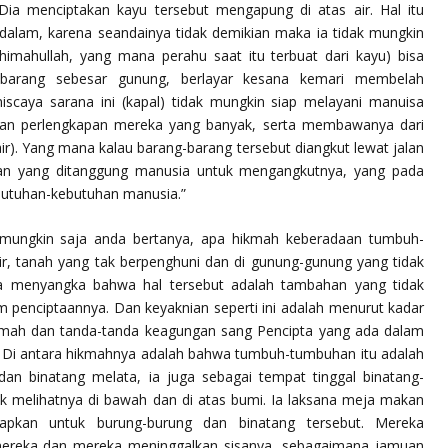
ia menciptakan kayu tersebut mengapung di atas air. Hal itu
alam, karena seandainya tidak demikian maka ia tidak mungkin
himahullah
, yang mana perahu saat itu terbuat dari kayu) bisa
arang sebesar gunung, berlayar kesana kemari membelah
iscaya sarana ini (kapal) tidak mungkin siap melayani manuisa
an perlengkapan mereka yang banyak, serta membawanya dari
 air). Yang mana kalau barang-barang tersebut diangkut lewat jalan
ban yang ditanggung manusia untuk mengangkutnya, yang pada
butuhan-kebutuhan manusia.”
mungkin saja anda bertanya, apa hikmah keberadaan tumbuh-
r, tanah yang tak berpenghuni dan di gunung-gunung yang tidak
a menyangka bahwa hal tersebut adalah tambahan yang tidak
 penciptaannya. Dan keyaknian seperti ini adalah menurut kadar
kmah dan tanda-tanda keagungan sang Pencipta yang ada dalam
 Di antara hikmahnya adalah bahwa tumbuh-tumbuhan itu adalah
an binatang melata, ia juga sebagai tempat tinggal binatang-
k melihatnya di bawah dan di atas bumi. Ia laksana meja makan
apkan untuk burung-burung dan binatang tersebut. Mereka
ereka dan mereka meninggalkan sisanya, sebagaimana jamuan