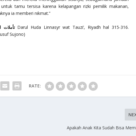
ntuk tamu tersisa karena kelapangan rizki pemilik makanan,
knya ia memberi nikmat.”
تأملات اب
Darul Huda Linnasyr wat Tauzi’, Riyadh hal 315-316.
Yusuf Sujono)
RATE:
NE
Apakah Anak Kita Sudah Bisa Mem