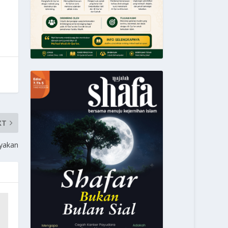
XT
yakan