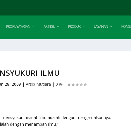
PROFIL YAYASAN
ARTIKEL
PRODUK
LAYANAN
KONSU
NSYUKURI ILMU
an 28, 2009
|
Arsip Mutiara
|
0
|
ara mensyukuri nikmat ilmu adalah dengan mengamalkannya.
dalah dengan menambah ilmu.”