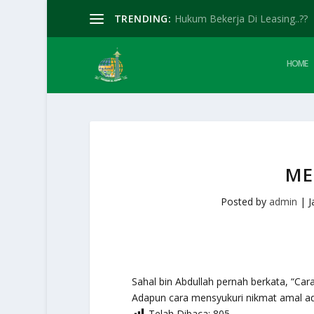
TRENDING:
Hukum Bekerja Di Leasing..??
HOME
ME
Posted by
admin
|
J
Sahal bin Abdullah pernah berkata, “C
Adapun cara mensyukuri nikmat amal a
Telah Dibaca:
805