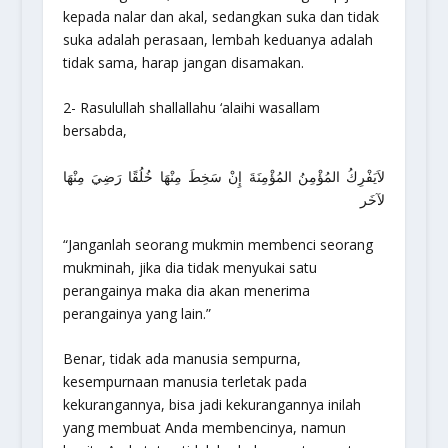
kepada nalar dan akal, sedangkan suka dan tidak
suka adalah perasaan, lembah keduanya adalah
tidak sama, harap jangan disamakan.
2- Rasulullah shallallahu ‘alaihi wasallam
bersabda,
لاَيَفْرِكُ المُؤْمِنُ المُؤْمِنَةَ إِنْ سَخِطَ مِنْهَا خُلُقًا رَضِيَ مِنْهَا
لآخَر
“
Janganlah seorang mukmin membenci seorang
mukminah, jika dia tidak menyukai satu
perangainya maka dia akan menerima
perangainya yang lain
.”
Benar, tidak ada manusia sempurna,
kesempurnaan manusia terletak pada
kekurangannya, bisa jadi kekurangannya inilah
yang membuat Anda membencinya, namun