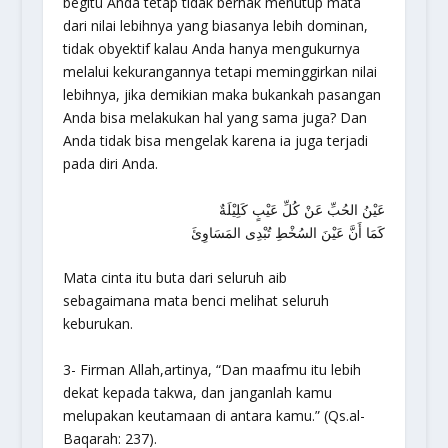
begitu Anda tetap tidak berhak menutup mata
dari nilai lebihnya yang biasanya lebih dominan,
tidak obyektif kalau Anda hanya mengukurnya
melalui kekurangannya tetapi meminggirkan nilai
lebihnya, jika demikian maka bukankah pasangan
Anda bisa melakukan hal yang sama juga? Dan
Anda tidak bisa mengelak karena ia juga terjadi
pada diri Anda.
عَيْنُ الحُبِّ عَنْ كُلِّ عَيْبٍ كَلِيْلَةٌ
كَمَا أَنَّ عَيْنَ السُخْطِ تُبْدِى المَسَاوِئَ
Mata cinta itu buta dari seluruh aib
sebagaimana mata benci melihat seluruh
keburukan.
3- Firman Allah,artinya, “
Dan maafmu itu lebih
dekat kepada takwa, dan janganlah kamu
melupakan keutamaan di antara kamu.
” (Qs.al-
Baqarah: 237).