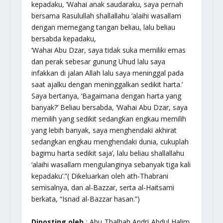
kepadaku, ‘Wahai anak saudaraku, saya pernah
bersama Rasulullah shallallahu ‘alaihi wasallam
dengan memegang tangan beliau, lalu beliau
bersabda kepadaku,
‘Wahai Abu Dzar, saya tidak suka memiliki emas
dan perak sebesar gunung Uhud lalu saya
infakkan di jalan Allah lalu saya meninggal pada
saat ajalku dengan meninggalkan sedikit harta.’
Saya bertanya, ‘Bagaimana dengan harta yang
banyak?’ Beliau bersabda, ‘Wahai Abu Dzar, saya
memilih yang sedikit sedangkan engkau memilih
yang lebih banyak, saya menghendaki akhirat
sedangkan engkau menghendaki dunia, cukuplah
bagimu harta sedikit saja’, lalu beliau shallallahu
‘alaihi wasallam mengulanginya sebanyak tiga kali
kepadaku’.”( Dikeluarkan oleh ath-Thabrani
semisalnya, dan al-Bazzar, serta al-Haitsami
berkata, “Isnad al-Bazzar hasan.”)
Diposting oleh
: Abu Thalhah Andri Abdul Halim,