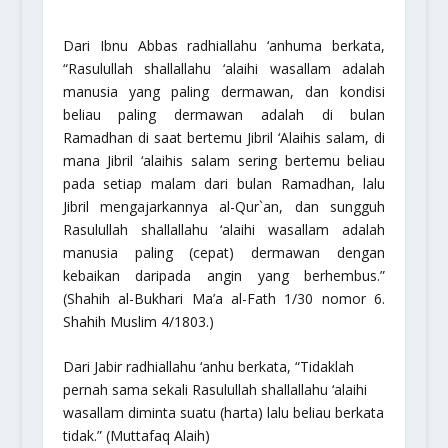
Dari Ibnu Abbas radhiallahu ‘anhuma berkata,
“Rasulullah shallallahu ‘alaihi wasallam adalah
manusia yang paling dermawan, dan kondisi
beliau paling dermawan adalah di bulan
Ramadhan di saat bertemu Jibril ‘Alaihis salam, di
mana Jibril ‘alaihis salam sering bertemu beliau
pada setiap malam dari bulan Ramadhan, lalu
Jibril mengajarkannya al-Qur`an, dan sungguh
Rasulullah shallallahu ‘alaihi wasallam adalah
manusia paling (cepat) dermawan dengan
kebaikan daripada angin yang berhembus.”
(Shahih al-Bukhari Ma’a al-Fath 1/30 nomor 6.
Shahih Muslim 4/1803.)
Dari Jabir radhiallahu ‘anhu berkata, “Tidaklah
pernah sama sekali Rasulullah shallallahu ‘alaihi
wasallam diminta suatu (harta) lalu beliau berkata
tidak.” (Muttafaq Alaih)