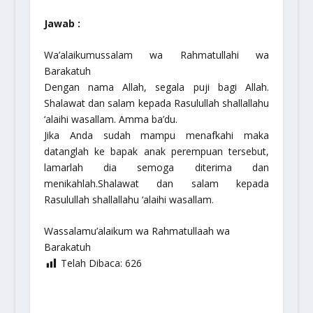
Jawab :
Wa’alaikumussalam wa Rahmatullahi wa
Barakatuh
Dengan nama Allah, segala puji bagi Allah.
Shalawat dan salam kepada Rasulullah
shallallahu
‘alaihi wasallam
. Amma ba’du.
Jika Anda sudah mampu menafkahi maka
datanglah ke bapak anak perempuan tersebut,
lamarlah dia semoga diterima dan
menikahlah.Shalawat dan salam kepada
Rasulullah
shallallahu ‘alaihi wasallam.
Wassalamu’alaikum wa Rahmatullaah wa
Barakatuh
Telah Dibaca:
626