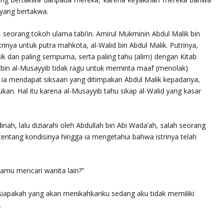
 yang bertakwa.
h, seorang tokoh ulama tabi’in. Amirul Mukminin Abdul Malik bin
ya untuk putra mahkota, al-Walid bin Abdul Malik. Putrinya,
tik dan paling sempurna, serta paling tahu (alim) dengan Kitab
d bin al-Musayyib tidak ragu untuk meminta maaf (menolak)
 ia mendapat siksaan yang ditimpakan Abdul Malik kepadanya,
n. Hal itu karena al-Musayyib tahu sikap al-Walid yang kasar
nah, lalu diziarahi oleh Abdullah bin Abi Wada’ah, salah seorang
tentang kondisinya hingga ia mengetahui bahwa istrinya telah
amu mencari wanita lain?”
siapakah yang akan menikahkanku sedang aku tidak memiliki
.