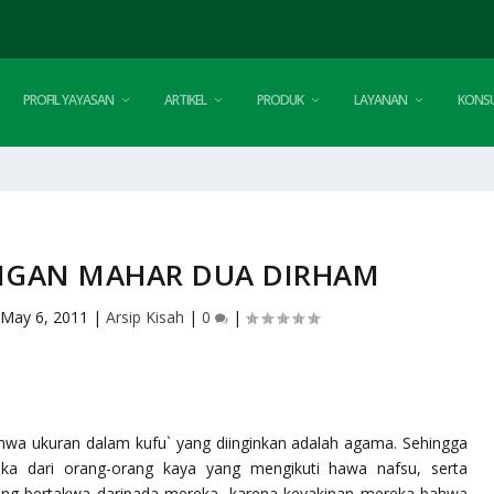
PROFIL YAYASAN
ARTIKEL
PRODUK
LAYANAN
KONSU
NGAN MAHAR DUA DIRHAM
May 6, 2011
|
Arsip Kisah
|
0
|
hwa ukuran dalam kufu` yang diinginkan adalah agama. Sehingga
a dari orang-orang kaya yang mengikuti hawa nafsu, serta
ng bertakwa daripada mereka, karena keyakinan mereka bahwa