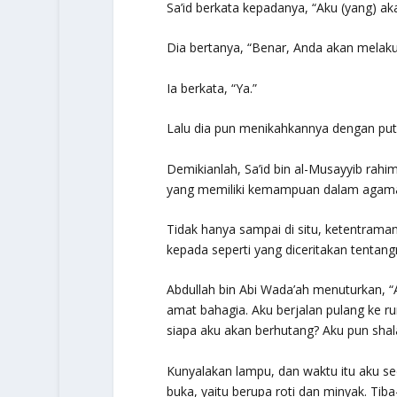
Sa’id berkata kepadanya, “Aku (yang) a
Dia bertanya, “Benar, Anda akan melak
Ia berkata, “Ya.”
Lalu dia pun menikahkannya dengan put
Demikianlah, Sa’id bin al-Musayyib rahim
yang memiliki kemampuan dalam agama 
Tidak hanya sampai di situ, ketentraman
kepada seperti yang diceritakan tentang
Abdullah bin Abi Wada’ah menuturkan, “
amat bahagia. Aku berjalan pulang ke r
siapa aku akan berhutang? Aku pun shala
Kunyalakan lampu, dan waktu itu aku 
buka, yaitu berupa roti dan minyak. Tib