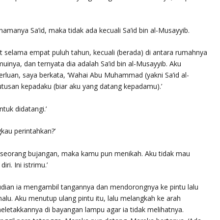
amanya Sa’id, maka tidak ada kecuali Sa’id bin al-Musayyib.
hat selama empat puluh tahun, kecuali (berada) di antara rumahnya
inya, dan ternyata dia adalah Sa’id bin al-Musayyib. Aku
rluan, saya berkata, ‘Wahai Abu Muhammad (yakni Sa’id al-
utusan kepadaku (biar aku yang datang kepadamu).’
tuk didatangi.’
gkau perintahkan?’
 seorang bujangan, maka kamu pun menikah. Aku tidak mau
i. Ini istrimu.’
mudian ia mengambil tangannya dan mendorongnya ke pintu lalu
alu. Aku menutup ulang pintu itu, lalu melangkah ke arah
letakkannya di bayangan lampu agar ia tidak melihatnya.