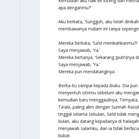
Kemudian aku naik ke loteng dan meman
apa denganmu?’
Aku berkata, ‘Sungguh, aku telah dinikahk
membawanya malam ini tanpa sepenget
Mereka berkata, ‘Sa’id menikahkanmu?!’
Saya menjawab, ‘Ya.’
Mereka bertanya, ‘Sekarang (putri)nya di 
Saya menjawab, ‘Ya.’
Mereka pun mendatanginya.
Berita itu sampai kepada ibuku. Dia pu
menyentuh istrimu sebelum aku mengara
kemudian baru menggaulinya. Ternyata, d
Ta’ala, paling alim dengan Sunnah Rasulu
tinggal selama sebulan, Sa’id tidak men
bulan, aku datang kepadanya di halaqah 
menjawab salamku, dan ia tidak berbicar
bubar.