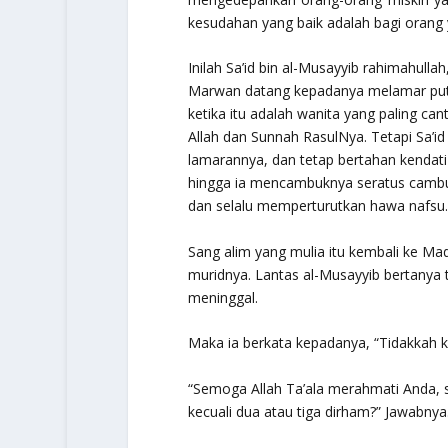
kesudahan yang baik adalah bagi orang
Inilah Sa’id bin al-Musayyib rahimahulla
Marwan datang kepadanya melamar putrin
ketika itu adalah wanita yang paling can
Allah dan Sunnah RasulNya. Tetapi Sa’i
lamarannya, dan tetap bertahan kendati
hingga ia mencambuknya seratus cambuka
dan selalu memperturutkan hawa nafsu.
Sang alim yang mulia itu kembali ke Madi
muridnya. Lantas al-Musayyib bertanya 
meninggal.
Maka ia berkata kepadanya, “Tidakkah k
“Semoga Allah Ta’ala merahmati Anda, 
kecuali dua atau tiga dirham?” Jawabnya