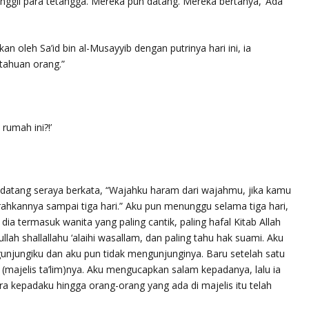
ggil para tetangga. Mereka pun datang. Mereka bertanya, ‘Ada
an oleh Sa’id bin al-Musayyib dengan putrinya hari ini, ia
ahuan orang.”
rumah ini?!’
n datang seraya berkata, “Wajahku haram dari wajahmu, jika kamu
hkannya sampai tiga hari.” Aku pun menunggu selama tiga hari,
ia termasuk wanita yang paling cantik, paling hafal Kitab Allah
llah shallallahu ‘alaihi wasallam, dan paling tahu hak suami. Aku
gunjungiku dan aku pun tidak mengunjunginya. Baru setelah satu
(majelis ta’lim)nya. Aku mengucapkan salam kepadanya, lalu ia
a kepadaku hingga orang-orang yang ada di majelis itu telah