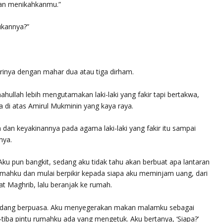
kan menikahkanmu.”
ukannya?”
rinya dengan mahar dua atau tiga dirham.
ahullah lebih mengutamakan laki-laki yang fakir tapi bertakwa,
di atas Amirul Mukminin yang kaya raya.
 dan keyakinannya pada agama laki-laki yang fakir itu sampai
nya.
Aku pun bangkit, sedang aku tidak tahu akan berbuat apa lantaran
umahku dan mulai berpikir kepada siapa aku meminjam uang, dari
t Maghrib, lalu beranjak ke rumah.
sedang berpuasa. Aku menyegerakan makan malamku sebagai
a-tiba pintu rumahku ada yang mengetuk. Aku bertanya, ‘Siapa?’