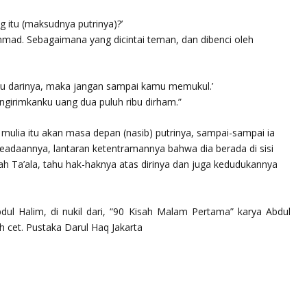
 itu (maksudnya putrinya)?’
ad. Sebagaimana yang dicintai teman, dan dibenci oleh
mu darinya, maka jangan sampai kamu memukul.’
girimkanku uang dua puluh ribu dirham.”
 mulia itu akan masa depan (nasib) putrinya, sampai-sampai ia
keadaannya, lantaran ketentramannya bahwa dia berada di sisi
llah Ta’ala, tahu hak-haknya atas dirinya dan juga kedudukannya
dul Halim, di nukil dari,
“90 Kisah Malam Pertama”
karya Abdul
 cet. Pustaka Darul Haq Jakarta