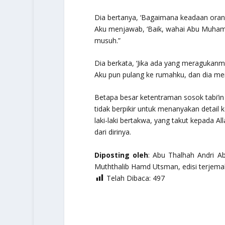
Dia bertanya, ‘Bagaimana keadaan orang
Aku menjawab, ‘Baik, wahai Abu Muhamm
musuh.”
Dia berkata, ‘Jika ada yang meragukan
Aku pun pulang ke rumahku, dan dia men
Betapa besar ketentraman sosok tabi’in
tidak berpikir untuk menanyakan detail 
laki-laki bertakwa, yang takut kepada A
dari dirinya.
Diposting oleh
: Abu Thalhah Andri Ab
Muththalib Hamd Utsman, edisi terjemah
Telah Dibaca:
497