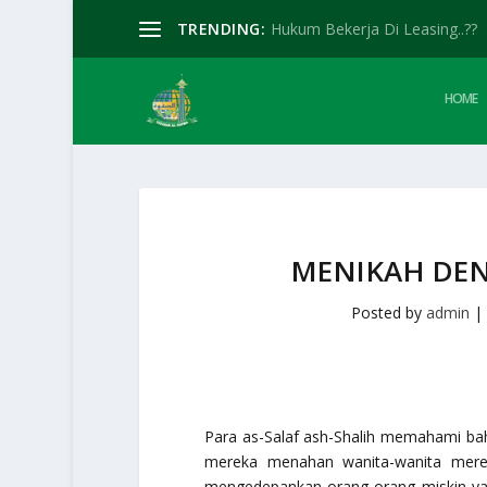
TRENDING:
Hukum Bekerja Di Leasing..??
HOME
MENIKAH DE
Posted by
admin
|
Para as-Salaf ash-Shalih memahami ba
mereka menahan wanita-wanita merek
mengedepankan orang-orang miskin ya