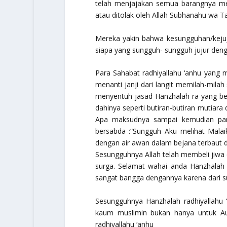
telah menjajakan semua barangnya m
atau ditolak oleh Allah
Subhanahu wa Ta
Mereka yakin bahwa kesungguhan/kejuj
siapa yang sungguh- sungguh jujur denga
Para Sahabat
radhiyallahu ‘anhu
yang ma
menanti janji dari langit memilah-mila
menyentuh jasad Hanzhalah ra yang berl
dahinya seperti butiran-butiran mutiara 
Apa maksudnya sampai kemudian pa
bersabda :
“Sungguh Aku melihat Malai
dengan air awan dalam bejana terbaut da
Sesungguhnya Allah telah membeli jiw
surga. Selamat wahai anda Hanzhalah
sangat bangga dengannya karena dari s
Sesungguhnya Hanzhalah
radhiyallahu 
kaum muslimin bukan hanya untuk Au
radhiyallahu ‘anhu