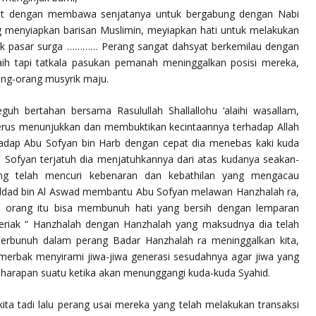
at dengan membawa senjatanya untuk bergabung dengan Nabi
ng menyiapkan barisan Muslimin, meyiapkan hati untuk melakukan
asuk pasar surga ………… Perang sangat dahsyat berkemilau dengan
ih tapi tatkala pasukan pemanah meninggalkan posisi mereka,
ang-orang musyrik maju.
guh bertahan bersama Rasulullah Shallallohu ‘alaihi wasallam,
erus menunjukkan dan membuktikan kecintaannya terhadap Allah
ap Abu Sofyan bin Harb dengan cepat dia menebas kaki kuda
 Sofyan terjatuh dia menjatuhkannya dari atas kudanya seakan-
ang telah mencuri kebenaran dan kebathilan yang mengacau
yaddad bin Al Aswad membantu Abu Sofyan melawan Hanzhalah ra,
a orang itu bisa membunuh hati yang bersih dengan lemparan
eriak “ Hanzhalah dengan Hanzhalah yang maksudnya dia telah
rbunuh dalam perang Badar Hanzhalah ra meninggalkan kita,
emerbak menyirami jiwa-jiwa generasi sesudahnya agar jiwa yang
 harapan suatu ketika akan menunggangi kuda-kuda Syahid.
ta tadi lalu perang usai mereka yang telah melakukan transaksi