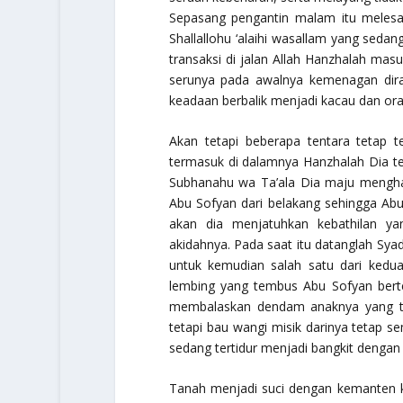
Sepasang pengantin malam itu meles
Shallallohu ‘alaihi wasallam yang seda
transaksi di jalan Allah Hanzhalah m
serunya pada awalnya kemenagan dira
keadaan berbalik menjadi kacau dan or
Akan tetapi beberapa tentara tetap te
termasuk di dalamnya Hanzhalah Dia t
Subhanahu wa Ta’ala
Dia maju menghad
Abu Sofyan dari belakang sehingga Abu
akan dia menjatuhkan kebathilan y
akidahnya. Pada saat itu datanglah S
untuk kemudian salah satu dari kedu
lembing yang tembus Abu Sofyan bert
membalaskan dendam anaknya yang te
tetapi bau wangi misik darinya tetap s
sedang tertidur menjadi bangkit dengan
Tanah menjadi suci dengan kemanten ki