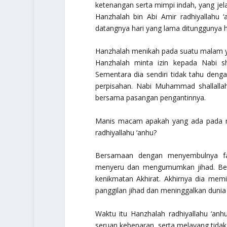
ketenangan serta mimpi indah, yang jel
Hanzhalah bin Abi Amir
radhiyallahu 
datangnya hari yang lama ditunggunya h
Hanzhalah menikah pada suatu malam ya
Hanzhalah minta izin kepada Nabi
s
Sementara dia sendiri tidak tahu den
perpisahan. Nabi Muhammad
shallall
bersama pasangan pengantinnya.
Manis macam apakah yang ada pada ma
radhiyallahu ‘anhu
?
Bersamaan dengan menyembulnya faj
menyeru dan mengumumkan jihad. Beb
kenikmatan Akhirat. Akhirnya dia mem
panggilan jihad dan meninggalkan dunia 
Waktu itu Hanzhalah
radhiyallahu ‘anh
seruan kebenaran, serta melayang tida