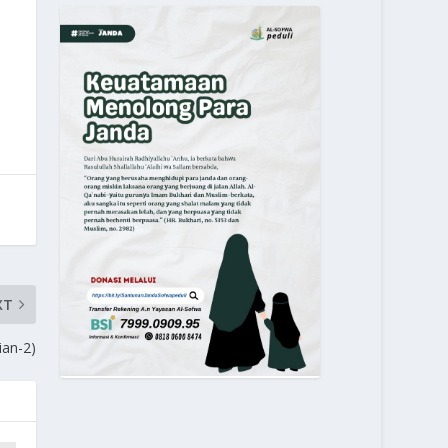
XT
ian-2)