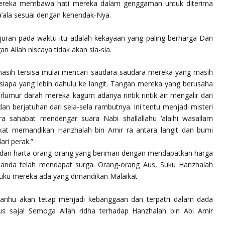
ereka membawa hati mereka dalam genggaman untuk diterima
’ala
sesuai dengan kehendak-Nya.
uran pada waktu itu adalah kekayaan yang paling berharga Dan
n Allah niscaya tidak akan sia-sia.
sih tersisa mulai mencari saudara-saudara mereka yang masih
h siapa yang lebih dahulu ke langit. Tangan mereka yang berusaha
umur darah mereka kagum adanya rintik rintik air mengalir dari
dan berjatuhan dari sela-sela rambutnya. Ini tentu menjadi misteri
ra sahabat mendengar suara Nabi
shallallahu ‘alaihi wasallam
kat memandikan Hanzhalah bin Amir ra antara langit dan bumi
ri perak.”
a dan harta orang-orang yang beriman dengan mendapatkan harga
 anda telah mendapat surga. Orang-orang Aus, Suku Hanzhalah
uku mereka ada yang dimandikan Malaikat
‘anhu
akan tetap menjadi kebanggaan dan terpatri dalam dada
s saja! Semoga Allah ridha terhadap Hanzhalah bin Abi Amir