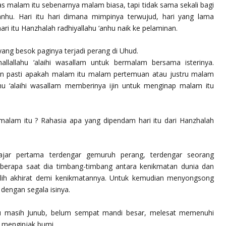
as malam itu sebenarnya malam biasa, tapi tidak sama sekali bagi
‘anhu
. Hari itu hari dimana mimpinya terwujud, hari yang lama
ari itu Hanzhalah
radhiyallahu ‘anhu
naik ke pelaminan.
ng besok paginya terjadi perang di Uhud.
hallallahu ‘alaihi wasallam
untuk bermalam bersama isterinya.
gan pasti apakah malam itu malam pertemuan atau justru malam
ahu ‘alaihi wasallam
memberinya ijin untuk menginap malam itu
lam itu ? Rahasia apa yang dipendam hari itu dari Hanzhalah
ar pertama terdengar gemuruh perang, terdengar seorang
erapa saat dia timbang-timbang antara kenikmatan dunia dan
ilih akhirat demi kenikmatannya. Untuk kemudian menyongsong
dengan segala isinya.
u
masih Junub, belum sempat mandi besar, melesat memenuhi
k menginjak bumi,