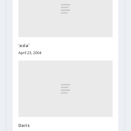
‘asla`
April 23, 2004
Daris