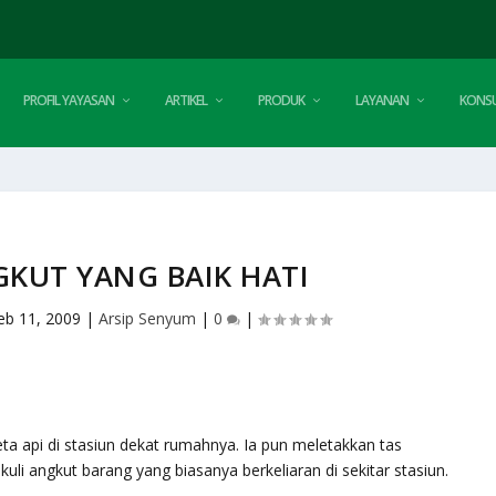
PROFIL YAYASAN
ARTIKEL
PRODUK
LAYANAN
KONSU
GKUT YANG BAIK HATI
eb 11, 2009
|
Arsip Senyum
|
0
|
reta api di stasiun dekat rumahnya. Ia pun meletakkan tas
li angkut barang yang biasanya berkeliaran di sekitar stasiun.