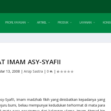
PROFIL YAYASAN
ARTIKEL
PRODUK
LAYANAN
KONSU
AT IMAM ASY-SYAFII
Mar 13, 2008
|
Arsip Sastra
|
0
|
sy-Syafi’i, Imam madzhab fikih yang dinisbatkan kepadanya yang
enjuru bumi, beliau mempunyai kedudukan terhormat di mata para
i mata para pesaingnya dari kalangan ulama. Imam Ahmad bin