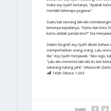
maka asy-Syafi’i bertanya, “Apakah kam
memiliki beberapa pegawai.”
Suatu kali seorang laki-laki mendatangi
bertanya kepadanya, “Kamu dari kota Sh
kamu adalah pandai besi?” Dia menjawa
Dalam biografi asy-Syafi’i ditulis bah
memperhatikan orang-orang. Lalu seora
dia.” Asy-Syafii menjawab, “Aku ragu, kal
“Lalu aku menemui laki-laki itu dan be
sekarang tukang jahit.” (
Mausu’ah Qasha
Telah Dibaca:
1,003
SHARE: