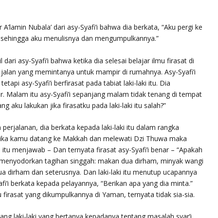
r A’lamin Nubala’
dari asy-Syafi’i bahwa dia berkata, “Aku pergi ke
t sehingga aku menulisnya dan mengumpulkannya.”
dari asy-Syafi’i bahwa ketika dia selesai belajar ilmu firasat di
i jalan yang memintanya untuk mampir di rumahnya. Asy-Syafi’i
tetapi asy-Syafi’i berfirasat pada tabiat laki-laki itu. Dia
ir. Malam itu asy-Syafi’i sepanjang malam tidak tenang di tempat
ng aku lakukan jika firasatku pada laki-laki itu salah?”
 perjalanan, dia berkata kepada laki-laki itu dalam rangka
Jika kamu datang ke Makkah dan melewati Dzi Thuwa maka
ki itu menjawab – Dan ternyata firasat asy-Syafi’i benar – “Apakah
tu menyodorkan tagihan singgah: makan dua dirham, minyak wangi
a dirham dan seterusnya. Dan laki-laki itu menutup ucapannya
fi’i berkata kepada pelayannya, “Berikan apa yang dia minta.”
 firasat yang dikumpulkannya di Yaman, ternyata tidak sia-sia.
orang laki-laki yang bertanya kepadanya tentang masalah syar’i,