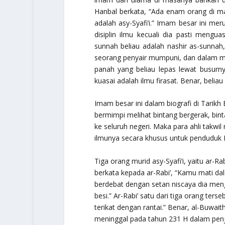
Hanbal berkata, “Ada enam orang di m
adalah asy-Syafi’i.” Imam besar ini mer
disiplin ilmu kecuali dia pasti mengu
sunnah beliau adalah
nashir as-sunnah
seorang penyair mumpuni, dan dalam m
panah yang beliau lepas lewat busurny
kuasai adalah ilmu firasat. Benar, beliau
Imam besar ini dalam biografi di
Tarikh
bermimpi melihat bintang bergerak, bin
ke seluruh negeri. Maka para ahli takwi
ilmunya secara khusus untuk penduduk 
Tiga orang murid asy-Syafi’i, yaitu ar-Ra
berkata kepada ar-Rabi’, “Kamu mati dala
berdebat dengan setan niscaya dia meng
besi.” Ar-Rabi’ satu dari tiga orang ters
terikat dengan rantai.” Benar, al-Buwait
meninggal pada tahun 231 H dalam penjar