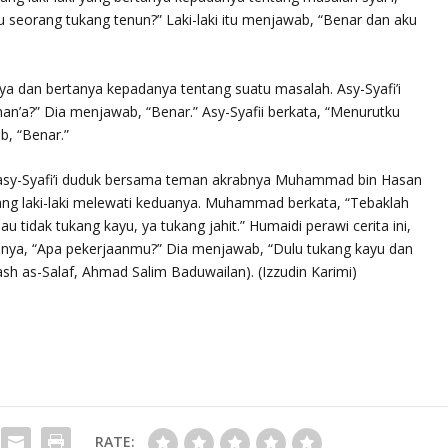
u seorang tukang tenun?” Laki-laki itu menjawab, “Benar dan aku
nya dan bertanya kepadanya tentang suatu masalah. Asy-Syafi’i
an’a?” Dia menjawab, “Benar.” Asy-Syafii berkata, “Menurutku
b, “Benar.”
wa asy-Syafi’i duduk bersama teman akrabnya Muhammad bin Hasan
ng laki-laki melewati keduanya. Muhammad berkata, “Tebaklah
au tidak tukang kayu, ya tukang jahit.” Humaidi perawi cerita ini,
rtanya, “Apa pekerjaanmu?” Dia menjawab, “Dulu tukang kayu dan
sh as-Salaf
, Ahmad Salim Baduwailan). (Izzudin Karimi)
RATE: