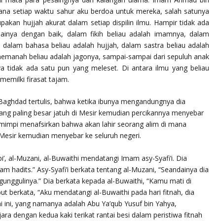
ana setiap waktu sahur aku berdoa untuk mereka, salah satunya
upakan hujjah akurat dalam setiap dispilin ilmu. Hampir tidak ada
asainya dengan baik, dalam fikih beliau adalah imamnya, dalam
, dalam bahasa beliau adalah hujjah, dalam sastra beliau adalah
emanah beliau adalah jagonya, sampai-sampai dari sepuluh anak
a tidak ada satu pun yang meleset. Di antara ilmu yang beliau
 memilki firasat tajam.
 Baghdad
tertulis, bahwa ketika ibunya mengandungnya dia
tang paling besar jatuh di Mesir kemudian percikannya menyebar
l mimpi menafsirkan bahwa akan lahir seorang alim di mana
Mesir kemudian menyebar ke seluruh negeri.
bi’, al-Muzani, al-Buwaithi mendatangi Imam asy-Syafi’i. Dia
m hadits.” Asy-Syafi’i berkata tentang al-Muzani, “Seandainya dia
unggulinya.” Dia berkata kepada al-Buwaithi, “Kamu mati di
ebut berkata, “Aku mendatangi al-Buwaithi pada hari fitnah, dia
hi ini, yang namanya adalah Abu Ya’qub Yusuf bin Yahya,
a dengan kedua kaki terikat rantai besi dalam peristiwa fitnah