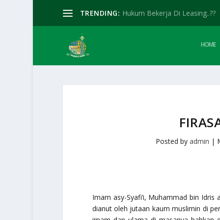
TRENDING:
Hukum Bekerja Di Leasing..??
HOME
FIRAS
Posted by
admin
|
Imam asy-Syafi’i, Muhammad bin Idris a
dianut oleh jutaan kaum muslimin di p
imam dan ulama di masanya bahkan d