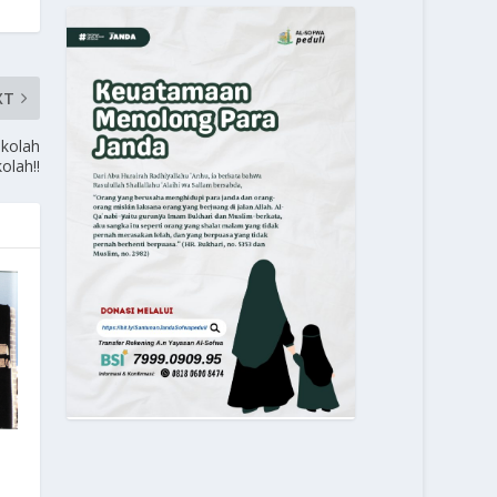
XT
ekolah
olah!!