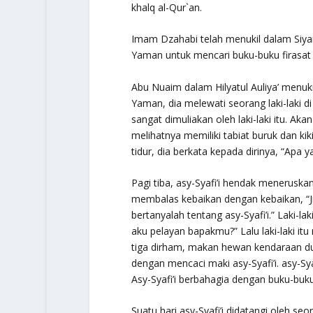
khalq al-Qur`an
.
Imam Dzahabi telah menukil dalam
Siya
Yaman untuk mencari buku-buku firasa
Abu Nuaim dalam
Hilyatul Auliya’
menukil 
Yaman, dia melewati seorang laki-laki d
sangat dimuliakan oleh laki-laki itu. Akan 
melihatnya memiliki tabiat buruk dan kik
tidur, dia berkata kepada dirinya, “Apa ya
Pagi tiba, asy-Syafi’i hendak meneruskan
membalas kebaikan dengan kebaikan, “
bertanyalah tentang asy-Syafi’i.” Laki-la
aku pelayan bapakmu?” Lalu laki-laki i
tiga dirham, makan hewan kendaraan du
dengan mencaci maki asy-Syafi’i. asy-Sya
Asy-Syafi’i berbahagia dengan buku-buku
Suatu hari asy-Syafi’i didatangi oleh se