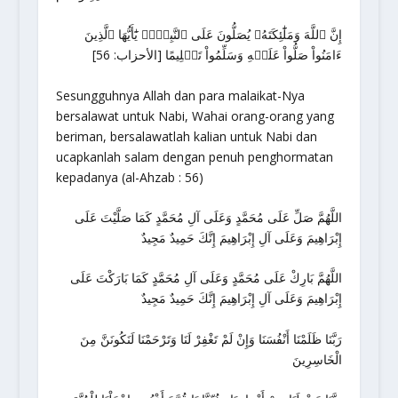
إِنَّ ٱللَّهَ وَمَلَٰٓئِكَتَهُۥ يُصَلُّونَ عَلَى ٱلنَّبِيِّۚ يَٰٓأَيُّهَا ٱلَّذِينَ
ءَامَنُواْ صَلُّواْ عَلَيۡهِ وَسَلِّمُواْ تَسۡلِيمًا [الأحزاب: 56]
Sesungguhnya Allah dan para malaikat-Nya
bersalawat untuk Nabi, Wahai orang-orang yang
beriman, bersalawatlah kalian untuk Nabi dan
ucapkanlah salam dengan penuh penghormatan
kepadanya (al-Ahzab : 56)
اللَّهُمَّ صَلِّ عَلَى مُحَمَّدٍ وَعَلَى آلِ مُحَمَّدٍ كَمَا صَلَّيْتَ عَلَى
إِبْرَاهِيمَ وَعَلَى آلِ إِبْرَاهِيمَ إِنَّكَ حَمِيدٌ مَجِيدٌ
اللَّهُمَّ بَارِكْ عَلَى مُحَمَّدٍ وَعَلَى آلِ مُحَمَّدٍ كَمَا بَارَكْتَ عَلَى
إِبْرَاهِيمَ وَعَلَى آلِ إِبْرَاهِيمَ إِنَّكَ حَمِيدٌ مَجِيدٌ
رَبَّنَا ظَلَمْنَا أَنْفُسَنَا وَإِنْ لَمْ تَغْفِرْ لَنَا وَتَرْحَمْنَا لَنَكُونَنَّ مِنَ
الْخَاسِرِينَ