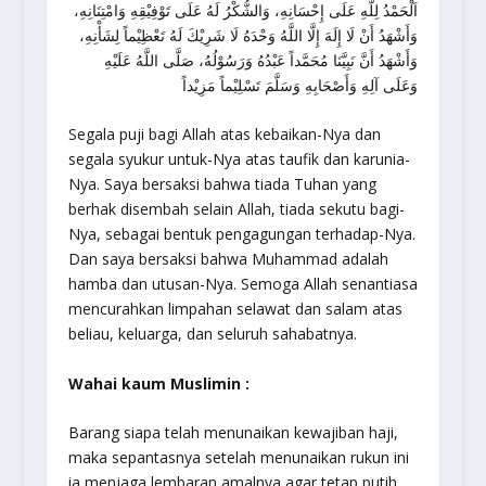
اَلْحَمْدُ لِلَّهِ عَلَى إِحْسَانِهِ، وَالشُّكْرُ لَهُ عَلَى تَوْفِيْقِهِ وَامْتِنَانِهِ،
وَأَشْهَدُ أَنْ لَا إِلَهَ إِلَّا اللَّهُ وَحْدَهُ لَا شَرِيْكَ لَهُ تَعْظِيْماً لِشَأْنِهِ،
وَأَشْهَدُ أَنَّ نَبِيَّنَا مُحَمَّداً عَبْدُهُ وَرَسُوْلُهُ، صَلَّى اللَّهُ عَلَيْهِ
وَعَلَى آلِهِ وَأَصْحَابِهِ وَسَلَّمَ تَسْلِيْماً مَزِيْداً
Segala puji bagi Allah atas kebaikan-Nya dan
segala syukur untuk-Nya atas taufik dan karunia-
Nya. Saya bersaksi bahwa tiada Tuhan yang
berhak disembah selain Allah, tiada sekutu bagi-
Nya, sebagai bentuk pengagungan terhadap-Nya.
Dan saya bersaksi bahwa Muhammad adalah
hamba dan utusan-Nya. Semoga Allah senantiasa
mencurahkan limpahan selawat dan salam atas
beliau, keluarga, dan seluruh sahabatnya.
Wahai kaum Muslimin
:
Barang siapa telah menunaikan kewajiban haji,
maka sepantasnya setelah menunaikan rukun ini
ia menjaga lembaran amalnya agar tetap putih