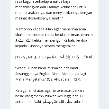
rasa kagum terhadap amal baiknya,
menghilangkan dari lisannya kebiasaan untuk
membicarakannya, dan menyibukkannya dengan
melihat dosa-dosanya sendiri.”
Memohon kepada Allah agar menerima amal
shaleh merupakan tanda ketulusan iman. Ibrahim
عَلَيْهِ السَّلَامُ ketika membangun Ka’bah, berdoa
kepada Tuhannya seraya mengatakan :
رَبَّنَا تَقَبَّلۡ مِنَّآۖ إِنَّكَ أَنتَ ٱلسَّمِيعُ ٱلۡعَلِيمُ [البقرة: 127]
“Wahai Tuhan kami, terimalah dari kami.
Sesungguhnya Engkau Maha Mendengar lagi
Maha Mengetahui.” (Qs. Al-Baqarah: 127).
Keteguhan di atas agama termasuk perkara
besar yang membutuhkan kesungguhan. Di
antara doa Nabi صَلَّى اللهُ عَلَيْهِ وَسَلَّمَ adalah :