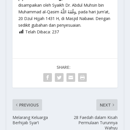
disampaikan oleh Syaikh Dr. Abdul Muhsin bin
Muhammad al-Qasim وَفَّقَهُ اللَّهُ, pada hari Jum’at,
20 Dzul Hijjah 1431 H, di Masjid Nabawi. Dengan
sedikit gubahan dan penyesuaian.
Telah Dibaca:
237
SHARE:
PREVIOUS
NEXT
Melarang Keluarga
28 Faedah dalam Kisah
Berhijab Syar’i
Permulaan Turunnya
Wahyu