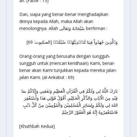
ari. (Fathir : 13)
Dan, siapa yang benar-benar menghadapkan
dirinya kepada Allah, maka Allah akan
menolongnya. Allah سُبْحَانَهُ وَتَعَالَى berfirman :
وَٱلَّذِينَ جَٰهَدُواْ فِينَا لَنَهۡدِيَنَّهُمۡ سُبُلَنَاۚ [العنكبوت: 69]
Orang-orang yang berusaha dengan sungguh-
sungguh untuk (mencari keridhaan) Kami, benar-
benar akan Kami tunjukkan kepada mereka jalan-
jalan Kami. (al-Ankabut : 69)
بَارَكَ اللَّهُ لِي وَلَكُمْ فِي الْقُرْآنِ الْعَظِيْمِ وَنَفَعَنِي وَإِيَّاكُمْ بمَا
فِيْهِ مِنَ الْآيَاتِ وَالذِّكْرِ الْحَكِيْمِ, أَقُوْلُ قَوْلِي هَذَا وَأَسْتَغْفِرَ
اللهَ لِي وَلَكُمْ وِلِسَائِرِ الْمُسْلِمِيْنَ وَالْمُؤْمِنِيْنَ مِنْ كُلِّ ذَنْبٍ
فَاسْتَغْفِرُوهُ إِنَّهُ هُوَ الْغَفُوْرُ الرَّحِيْمُ
[Khuthbah Kedua]