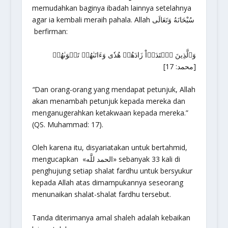
memudahkan baginya ibadah lainnya setelahnya
agar ia kembali meraih pahala. Allah سُبْحَانَهُ وَتَعَالَى
berfirman:
وَٱلَّذِينَ ٱهۡتَدَوۡاْ زَادَهُمۡ هُدٗى وَءَاتَىٰهُمۡ تَقۡوَىٰهُمۡ
[محمد: 17]
“
Dan orang-orang yang mendapat petunjuk, Allah
akan menambah petunjuk kepada mereka dan
menganugerahkan ketakwaan kepada mereka.”
(QS. Muhammad: 17).
Oleh karena itu, disyariatakan untuk bertahmid,
mengucapkan «الحمد للَّه» sebanyak 33 kali di
penghujung setiap shalat fardhu untuk bersyukur
kepada Allah atas dimampukannya seseorang
menunaikan shalat-shalat fardhu tersebut.
Tanda diterimanya amal shaleh adalah kebaikan