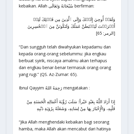
kebaikan. Allah سُبْحَانَهُ وَتَعَالَى berfirman:
وَلَقَدۡ أُوحِيَ إِلَيۡكَ وَإِلَى ٱلَّذِينَ مِن قَبۡلِكَ لَئِنۡ
أَشۡرَكۡتَ لَيَحۡبَطَنَّ عَمَلُكَ وَلَتَكُونَنَّ مِنَ ٱلۡخَٰسِرِينَ
[الزمر: 65]
“Dan sungguh telah diwahyukan kepadamu dan
kepada orang-orang sebelummu: jika engkau
berbuat syirik, niscaya amalmu akan terhapus
dan engkau benar-benar termasuk orang-orang
yang rugi.” (QS. Az-Zumar: 65).
Ibnul Qayyim رَحِمَهُ اللهُ mengatakan :
إِذَا أَرَادَ اللَّهُ بِعَبْدٍ خَيْراً؛ سَلَبَ رُؤْيَةَ أَعْمَالِهِ الْحَسَنَةِ مِنْ
قَلْبِهِ، وَالْإِخْبَارَ بِهَا مِنْ لِسَانِهِ، وَشَغَلَهُ بِرُؤيَةِ ذَنْبِهِ
“Jika Allah menghendaki kebaikan bagi seorang
hamba, maka Allah akan mencabut dari hatinya