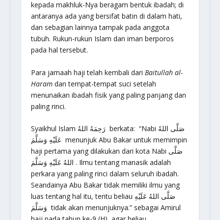
kepada makhluk-Nya beragam bentuk ibadah; di
antaranya ada yang bersifat batin di dalam hati,
dan sebagian lainnya tampak pada anggota
tubuh. Rukun-rukun Islam dan iman berporos
pada hal tersebut.
Para jamaah haji telah kembali dari
Baitullah al-
Haram
dan tempat-tempat suci setelah
menunaikan ibadah fisik yang paling panjang dan
paling rinci.
Syaikhul Islam رَحِمَهُ اللهُ berkata: “Nabi صَلَّى اللهُ
عَلَيْهِ وَسَلَّمَ menunjuk Abu Bakar untuk memimpin
haji pertama yang dilakukan dari kota Nabi صَلَّى
اللهُ عَلَيْهِ وَسَلَّمَ . Ilmu tentang manasik adalah
perkara yang paling rinci dalam seluruh ibadah.
Seandainya Abu Bakar tidak memiliki ilmu yang
luas tentang hal itu, tentu beliau صَلَّى اللهُ عَلَيْهِ
وَسَلَّمَ tidak akan menunjuknya.” sebagai Amirul
hajj pada tahun ke-9 (H) agar beliau