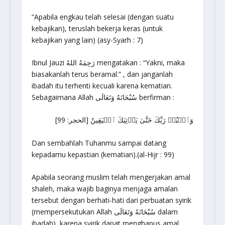
“Apabila engkau telah selesai (dengan suatu
kebajikan), teruslah bekerja keras (untuk
kebajikan yang lain) (asy-Syarh : 7)
Ibnul Jauzi رَحِمَهُ اللهُ mengatakan : “Yakni, maka
biasakanlah terus beramal.” , dan janganlah
ibadah itu terhenti kecuali karena kematian.
Sebagaimana Allah سُبْحَانَهُ وَتَعَالَى berfirman :
وَٱعۡبُدۡ رَبَّكَ حَتَّىٰ يَأۡتِيَكَ ٱلۡيَقِينُ [الحجر: 99]
Dan sembahlah Tuhanmu sampai datang
kepadamu kepastian (kematian).(al-Hijr : 99)
Apabila seorang muslim telah mengerjakan amal
shaleh, maka wajib baginya menjaga amalan
tersebut dengan berhati-hati dari perbuatan syirik
(mempersekutukan Allah سُبْحَانَهُ وَتَعَالَى dalam
ibadah), karena syirik dapat menghapus amal