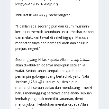
yang jauh.”
(QS. Al-Hajj: 27).
Ibnu Katsir رَحِمَهُ اللهُ menerangkan :
“
Tidaklah ada seorang pun dari kaum muslimin
kecuali ia memiliki kerinduan untuk melihat Ka’bah
dan melakukan tawaf di sekelilingnya. Manusia
mendatanginya dari berbagai arah dan seluruh
penjuru negeri
.”
Seorang yang ikhlas kepada Allah سُبْحَانَهُ وَتَعَالَى
akan dikabulkan doanya meskipun setelah ia
wafat. Setiap tahun tampak pengaruh doa
pemimpin golongan yang bertauhid, yaitu Nabi
Ibrahim عَلَيْهِ السَّلَامُ
.
Kaum Muslimin pun
memenuhi seruan beliau dan mendatangi -meski
harus menanggung beratnya perjalanan- sebuah
lembah yang tidak memiliki tanaman, demi
menunjukkan kebutuhan mereka kepada Allah