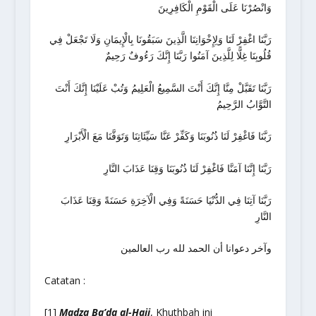
وَانْصُرْنَا عَلَى الْقَوْمِ الْكَافِرِينَ
رَبَّنَا اغْفِرْ لَنَا وَلِإِخْوَانِنَا الَّذِينَ سَبَقُونَا بِالْإِيمَانِ وَلَا تَجْعَلْ فِي
قُلُوبِنَا غِلًّا لِلَّذِينَ آمَنُوا رَبَّنَا إِنَّكَ رَءُوفٌ رَحِيمٌ
رَبَّنَا تَقَبَّلْ مِنَّا إِنَّكَ أَنْتَ السَّمِيعُ الْعَلِيمُ وَتُبْ عَلَيْنَا إِنَّكَ أَنْتَ
التَّوَّابُ الرَّحِيمُ
رَبَّنَا فَاغْفِرْ لَنَا ذُنُوبَنَا وَكَفِّرْ عَنَّا سَيِّئَاتِنَا وَتَوَفَّنَا مَعَ الْأَبْرَارِ
رَبَّنَا إِنَّنَا آمَنَّا فَاغْفِرْ لَنَا ذُنُوبَنَا وَقِنَا عَذَابَ النَّارِ
رَبَّنَا آتِنَا فِي الدُّنْيَا حَسَنَةً وَفِي الْآخِرَةِ حَسَنَةً وَقِنَا عَذَابَ
النَّارِ
وآخر دعوانا أن الحمد لله رب العالمين
Catatan :
[1]
Madza Ba’da al-Hajj
, Khuthbah ini