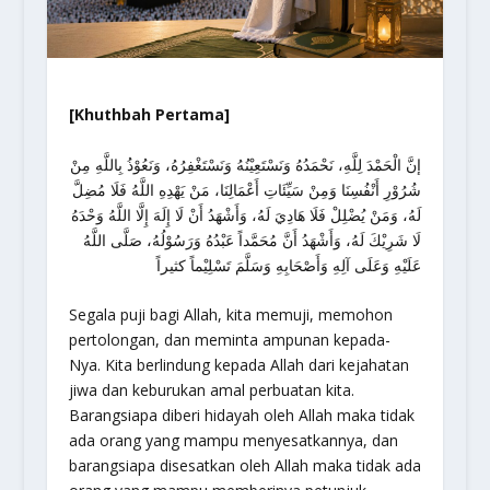
[Khuthbah Pertama]
إنَّ الْحَمْدَ لِلَّهِ، نَحْمَدُهُ وَنَسْتَعِيْنُهُ وَنَسْتَغْفِرُهُ، وَنَعُوْذُ بِاللَّهِ مِنْ
شُرُوْرِ أَنْفُسِنَا وَمِنْ سَيِّئَاتِ أَعْمَالِنَا، مَنْ يَهْدِهِ اللَّهُ فَلَا مُضِلَّ
لَهُ، وَمَنْ يُضْلِلْ فَلَا هَادِيَ لَهُ، وَأَشْهَدُ أَنْ لَا إِلَهَ إِلَّا اللَّهُ وَحْدَهُ
لَا شَرِيْكَ لَهُ، وَأَشْهَدُ أَنَّ مُحَمَّداً عَبْدُهُ وَرَسُوْلُهُ، صَلَّى اللَّهُ
عَلَيْهِ وَعَلَى آلِهِ وَأَصْحَابِهِ وَسَلَّمَ تَسْلِيْماً كثيراً
Segala puji bagi Allah, kita memuji, memohon
pertolongan, dan meminta ampunan kepada-
Nya. Kita berlindung kepada Allah dari kejahatan
jiwa dan keburukan amal perbuatan kita.
Barangsiapa diberi hidayah oleh Allah maka tidak
ada orang yang mampu menyesatkannya, dan
barangsiapa disesatkan oleh Allah maka tidak ada