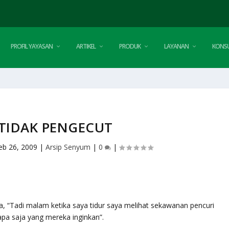
PROFIL YAYASAN
ARTIKEL
PRODUK
LAYANAN
KONSU
 TIDAK PENGECUT
eb 26, 2009
|
Arsip Senyum
|
0
|
, “Tadi malam ketika saya tidur saya melihat sekawanan pencuri
a saja yang mereka inginkan”.