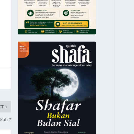
XT
Kafir?