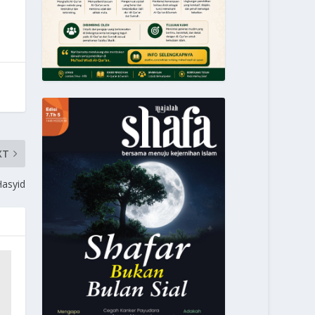
XT
Hasyid