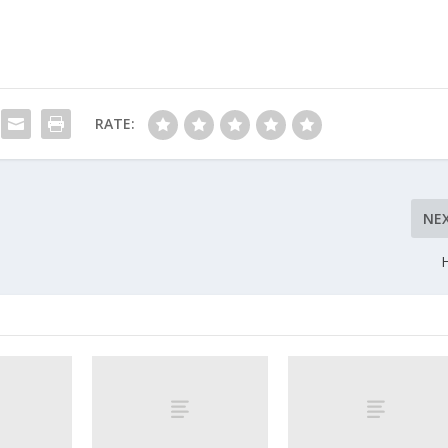
RATE:
NE