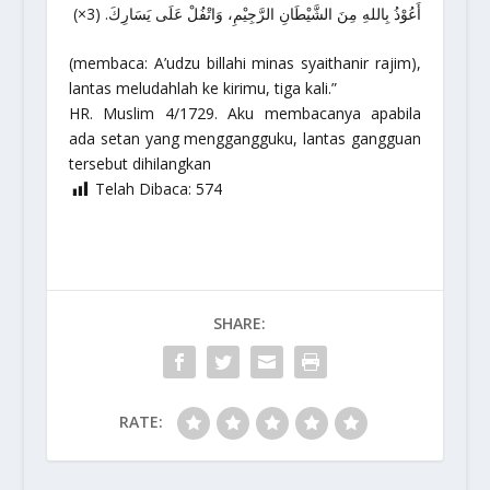
أَعُوْذُ بِاللهِ مِنَ الشَّيْطَانِ الرَّجِيْمِ، وَاتْفُلْ عَلَى يَسَارِكَ. (3×)
(membaca: A’udzu billahi minas syaithanir rajim),
lantas meludahlah ke kirimu, tiga kali.”
HR. Muslim 4/1729.
Aku membacanya apabila
ada setan yang menggangguku, lantas gangguan
tersebut dihilangkan
Telah Dibaca:
574
SHARE:
RATE: