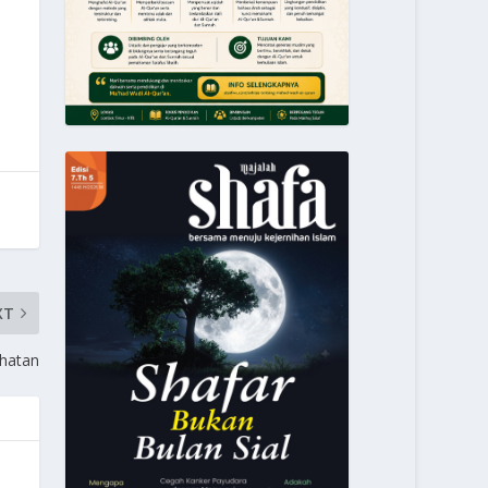
XT
hatan