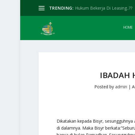
TRENDING:
Hukum Bekerja Di Leasing..??
HOME
IBADAH 
Posted by
admin
|
A
Dikatakan kepada Bisyr, sesungguhnya
di dalamnya. Maka Bisyr berkata:”Sebur
hanya di bulan Ramadhan. Sesungguhnya