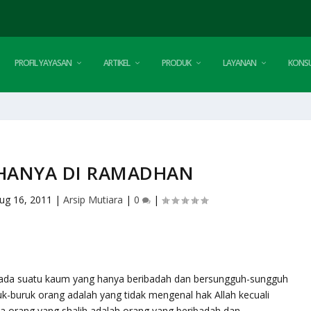
PROFIL YAYASAN
ARTIKEL
PRODUK
LAYANAN
KONSU
HANYA DI RAMADHAN
ug 16, 2011
|
Arsip Mutiara
|
0
|
 ada suatu kaum yang hanya beribadah dan bersungguh-sungguh
uk-buruk orang adalah yang tidak mengenal hak Allah kecuali
 orang yang shalih adalah orang yang beribadah dan