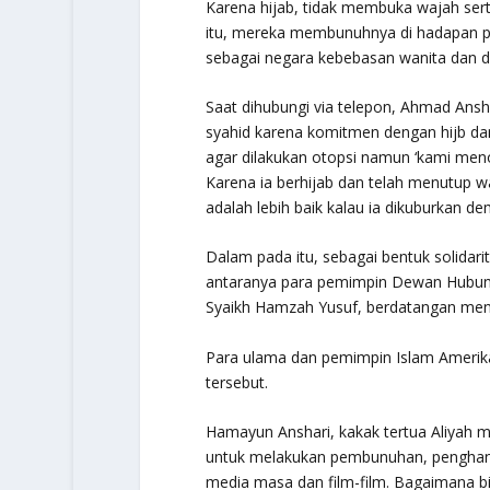
Karena hijab, tidak membuka wajah sert
itu, mereka membunuhnya di hadapan pu
sebagai negara kebebasan wanita dan de
Saat dihubungi via telepon, Ahmad Ansh
syahid karena komitmen dengan hijb da
agar dilakukan otopsi namun ‘kami meno
Karena ia berhijab dan telah menutup w
adalah lebih baik kalau ia dikuburkan de
Dalam pada itu, sebagai bentuk solidar
antaranya para pemimpin Dewan Hubung
Syaikh Hamzah Yusuf, berdatangan men
Para ulama dan pemimpin Islam Amerika
tersebut.
Hamayun Anshari, kakak tertua Aliyah
untuk melakukan pembunuhan, penghanc
media masa dan film-film. Bagaimana b