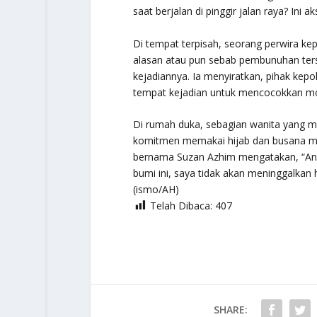
saat berjalan di pinggir jalan raya? Ini aks
Di tempat terpisah, seorang perwira ke
alasan atau pun sebab pembunuhan ters
kejadiannya. Ia menyiratkan, pihak kepo
tempat kejadian untuk mencocokkan mo
Di rumah duka, sebagian wanita yang 
komitmen memakai hijab dan busana mus
bernama Suzan Azhim mengatakan, “And
bumi ini, saya tidak akan meninggalkan 
(ismo/AH)
Telah Dibaca:
407
SHARE: