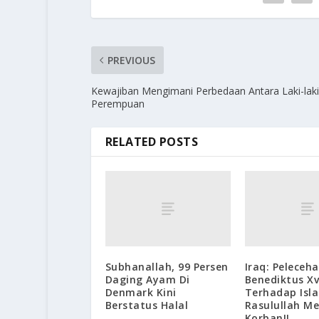
PREVIOUS
Kewajiban Mengimani Perbedaan Antara Laki-lak
Perempuan
RELATED POSTS
Subhanallah, 99 Persen
Iraq: Peleceh
Daging Ayam Di
Benediktus Xv
Denmark Kini
Terhadap Isl
Berstatus Halal
Rasulullah M
Korban!!