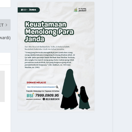
XT
wardi)