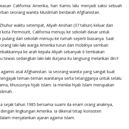
asan California Amerika, hari Kamis lalu menjadi saksi sebuah
orban seorang wanita Muslimah berdarah Afghanistan.
 Zhuhur waktu setempat, Aliyah Anshari (37 tahun) keluar dari
i kota Permount, California menuju ke sekolah dasar untuk
 pulang dari sekolah menuju ke rumah seperti biasanya. Saat
 seorang laki-laki warga Amerika turun dari mobilnya sembari
mbakkannya ke arah kepala Aliyah sebanyak 6 tembakan
 tewas sedangkan laki-laki durjana itu langsung melarikan diri.!!
ga agamis asal Afghanistan. Ia seorang wanita yang sangat kuat
engajak teman-teman wanitanya serta tetangganya untuk selalu
ama, khususnya hijab Islam. Ia menilai hijab Islam merupakan
slimah.
rika sejak tahun 1985 bersama suami da enam orang anaknya,
dengan lingkungan Amerika. Ia dikenal tetap konsisten
dalam menjalankan ajaran agama Islam.