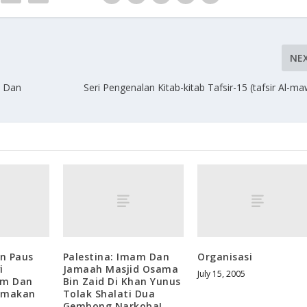
NE
i Dan
Seri Pengenalan Kitab-kitab Tafsir-15 (tafsir Al-ma
an Paus
Palestina: Imam Dan
Organisasi
i
Jamaah Masjid Osama
July 15, 2005
am Dan
Bin Zaid Di Khan Yunus
emakan
Tolak Shalati Dua
Gembong Narkoba!