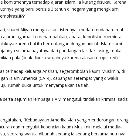
a komitmennya terhadap ajaran Islam, ia kurang disukai. Karena
trinya yang baru berusia 3 tahun di negara yang mengklaim
mokrasi.!!??
ari, suami Aliyah mengatakan, isterinya -mudah-mudahan- mati
n ajaran agama. Ia menambahkan, aparat kepolisian meminta
laknya karena hal itu bertentangan dengan aqidah Islam kami.
ajahnya selama hayatnya dari pandangan laki-laki asing, maka
mikian pula (tidak dibuka wajahnya karena alasan otopsi-red).”
itas terhadap keluarga Anshari, segerombolan kaum Muslimin, di
an Islam-Amerika (CAIR), cabangan setempat yang diwakili
uju rumah duka untuk menyampaikan ta’ziah.
 serta sejumlah lembaga HAM mengutuk tindakan kriminal sadis
 mengatakan, “Kebudayaan Amerika –lah yang mendorongan orang
uran dan menyulut kebencian kaum Muslimin melalui media-
isa, seorang wanita dibunuh sedang ia sedang bersama putrinya