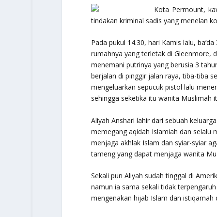
Kota Permount, kaw
tindakan kriminal sadis yang menelan k
Pada pukul 14.30, hari Kamis lalu, ba’da
rumahnya yang terletak di Gleenmore, d
menemani putrinya yang berusia 3 tahun
berjalan di pinggir jalan raya, tiba-tiba
mengeluarkan sepucuk pistol lalu mene
sehingga seketika itu wanita Muslimah itu
Aliyah Anshari lahir dari sebuah keluar
memegang aqidah Islamiah dan selalu m
menjaga akhlak Islam dan syiar-syiar ag
tameng yang dapat menjaga wanita Mu
Sekali pun Aliyah sudah tinggal di Ame
namun ia sama sekali tidak terpengaruh 
mengenakan hijab Islam dan istiqamah 