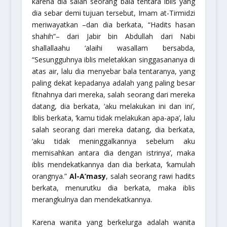
karena dia salah seorang bala tentara iblis yang
dia sebar demi tujuan tersebut, Imam at-Tirmidzi
meriwayatkan –dan dia berkata,
“Hadits hasan
shahih”
– dari Jabir bin Abdullah dari Nabi
shallallaahu ‘alaihi wasallam
bersabda,
“Sesungguhnya iblis meletakkan singgasananya di
atas air, lalu dia menyebar bala tentaranya, yang
paling dekat kepadanya adalah yang paling besar
fitnahnya dari mereka, salah seorang dari mereka
datang, dia berkata, ‘aku melakukan ini dan ini’,
Iblis berkata, ‘kamu tidak melakukan apa-apa’, lalu
salah seorang dari mereka datang, dia berkata,
‘aku tidak meninggalkannya sebelum aku
memisahkan antara dia dengan istrinya’, maka
iblis mendekatkannya dan dia berkata, ‘kamulah
orangnya.”
Al-A’masy
, salah seorang rawi hadits
berkata, menurutku dia berkata, maka iblis
merangkulnya dan mendekatkannya.
Karena wanita yang berkelurga adalah wanita