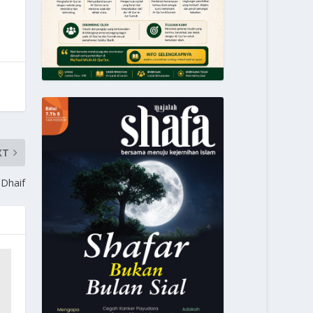
XT
Dhaif