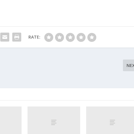
RATE:
NE