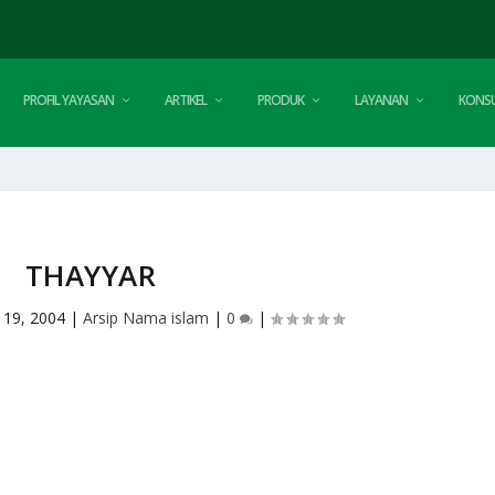
PROFIL YAYASAN
ARTIKEL
PRODUK
LAYANAN
KONSU
THAYYAR
 19, 2004
|
Arsip Nama islam
|
0
|