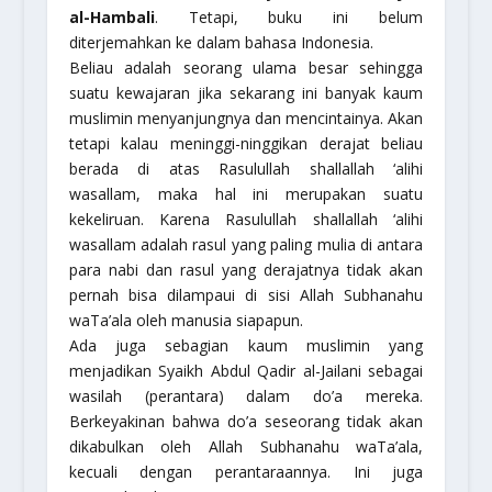
al-Hambali
. Tetapi, buku ini belum
diterjemahkan ke dalam bahasa Indonesia.
Beliau adalah seorang ulama besar sehingga
suatu kewajaran jika sekarang ini banyak kaum
muslimin menyanjungnya dan mencintainya. Akan
tetapi kalau meninggi-ninggikan derajat beliau
berada di atas Rasulullah
shallallah ‘alihi
wasallam
, maka hal ini merupakan suatu
kekeliruan. Karena Rasulullah
shallallah ‘alihi
wasallam
adalah rasul yang paling mulia di antara
para nabi dan rasul yang derajatnya tidak akan
pernah bisa dilampaui di sisi Allah
Subhanahu
waTa’ala
oleh manusia siapapun.
Ada juga sebagian kaum muslimin yang
menjadikan Syaikh Abdul Qadir al-Jailani sebagai
wasilah (perantara) dalam do’a mereka.
Berkeyakinan bahwa do’a seseorang tidak akan
dikabulkan oleh Allah
Subhanahu waTa’ala
,
kecuali dengan perantaraannya. Ini juga