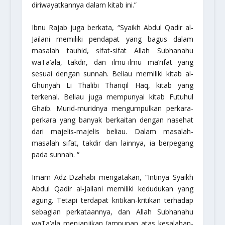
diriwayatkannya dalam kitab ini.”
Ibnu Rajab juga berkata, “Syaikh Abdul Qadir al-
Jailani memiliki pendapat yang bagus dalam
masalah tauhid, sifat-sifat Allah
Subhanahu
waTa’ala
, takdir, dan ilmu-ilmu ma’rifat yang
sesuai dengan sunnah. Beliau memiliki kitab al-
Ghunyah Li Thalibi Thariqil Haq, kitab yang
terkenal. Beliau juga mempunyai kitab Futuhul
Ghaib. Murid-muridnya mengumpulkan perkara-
perkara yang banyak berkaitan dengan nasehat
dari majelis-majelis beliau. Dalam masalah-
masalah sifat, takdir dan lainnya, ia berpegang
pada sunnah. “
Imam Adz-Dzahabi mengatakan, “Intinya Syaikh
Abdul Qadir al-Jailani memiliki kedudukan yang
agung. Tetapi terdapat kritikan-kritikan terhadap
sebagian perkataannya, dan Allah
Subhanahu
waTa’ala
menjanjikan (ampunan atas kesalahan-