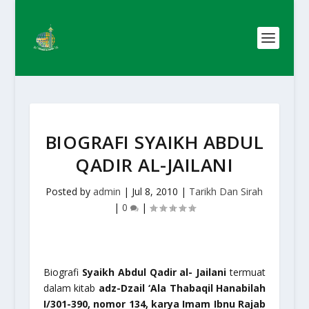
BIOGRAFI SYAIKH ABDUL
QADIR AL-JAILANI
Posted by
admin
|
Jul 8, 2010
|
Tarikh Dan Sirah
|
0
|
Biografi
Syaikh Abdul Qadir al- Jailani
termuat
dalam kitab
adz-Dzail ‘Ala Thabaqil Hanabilah
I/301-390, nomor 134, karya Imam Ibnu Rajab