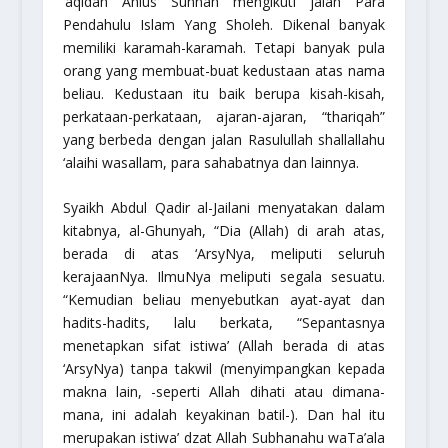
‘aqidah Ahlus Sunnah mengikuti jalan Para
Pendahulu Islam Yang Sholeh. Dikenal banyak
memiliki karamah-karamah. Tetapi banyak pula
orang yang membuat-buat kedustaan atas nama
beliau. Kedustaan itu baik berupa kisah-kisah,
perkataan-perkataan, ajaran-ajaran,
“thariqah”
yang berbeda dengan jalan Rasulullah
shallallahu
‘alaihi wasallam
, para sahabatnya dan lainnya.
Syaikh Abdul Qadir al-Jailani menyatakan dalam
kitabnya, al-Ghunyah, “Dia (Allah) di arah atas,
berada di atas ‘ArsyNya, meliputi seluruh
kerajaanNya. IlmuNya meliputi segala sesuatu.
“Kemudian beliau menyebutkan ayat-ayat dan
hadits-hadits, lalu berkata, “Sepantasnya
menetapkan sifat istiwa’ (Allah berada di atas
‘ArsyNya) tanpa takwil (menyimpangkan kepada
makna lain, -seperti Allah dihati atau dimana-
mana, ini adalah keyakinan batil-). Dan hal itu
merupakan istiwa’ dzat Allah
Subhanahu waTa’ala