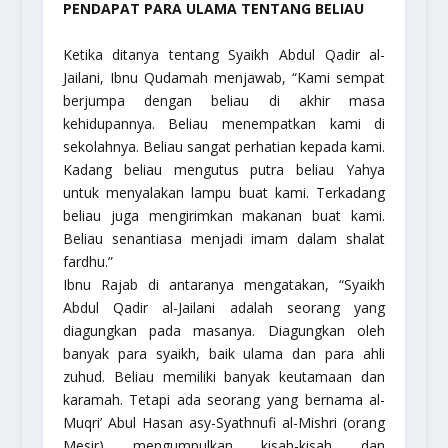
PENDAPAT PARA ULAMA TENTANG BELIAU
Ketika ditanya tentang Syaikh Abdul Qadir al-
Jailani, Ibnu Qudamah menjawab, “Kami sempat
berjumpa dengan beliau di akhir masa
kehidupannya. Beliau menempatkan kami di
sekolahnya. Beliau sangat perhatian kepada kami.
Kadang beliau mengutus putra beliau Yahya
untuk menyalakan lampu buat kami. Terkadang
beliau juga mengirimkan makanan buat kami.
Beliau senantiasa menjadi imam dalam shalat
fardhu.”
Ibnu Rajab di antaranya mengatakan, “Syaikh
Abdul Qadir al-Jailani adalah seorang yang
diagungkan pada masanya. Diagungkan oleh
banyak para syaikh, baik ulama dan para ahli
zuhud. Beliau memiliki banyak keutamaan dan
karamah. Tetapi ada seorang yang bernama al-
Muqri’ Abul Hasan asy-Syathnufi al-Mishri (orang
Mesir) mengumpulkan kisah-kisah dan