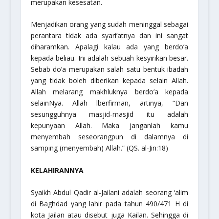
merupakan kesesatan.
Menjadikan orang yang sudah meninggal sebagai
perantara tidak ada syari’atnya dan ini sangat
diharamkan. Apalagi kalau ada yang berdo’a
kepada beliau. Ini adalah sebuah kesyirikan besar.
Sebab do’a merupakan salah satu bentuk ibadah
yang tidak boleh diberikan kepada selain Allah.
Allah melarang makhluknya berdo’a kepada
selainNya. Allah lberfirman, artinya,
“Dan
sesungguhnya masjid-masjid itu adalah
kepunyaan Allah. Maka janganlah kamu
menyembah seseorangpun di dalamnya di
samping (menyembah) Allah.”
(QS. al-Jin:18)
KELAHIRANNYA
Syaikh Abdul Qadir al-Jailani adalah seorang ‘alim
di Baghdad yang lahir pada tahun 490/471 H di
kota Jailan atau disebut juga Kailan. Sehingga di