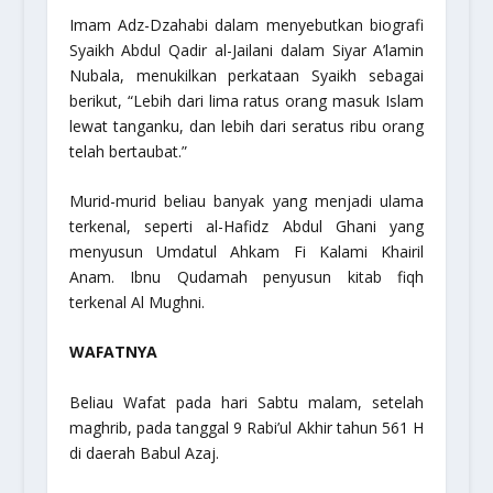
Imam Adz-Dzahabi dalam menyebutkan biografi
Syaikh Abdul Qadir al-Jailani dalam Siyar A’lamin
Nubala, menukilkan perkataan Syaikh sebagai
berikut, “Lebih dari lima ratus orang masuk Islam
lewat tanganku, dan lebih dari seratus ribu orang
telah bertaubat.”
Murid-murid beliau banyak yang menjadi ulama
terkenal, seperti al-Hafidz Abdul Ghani yang
menyusun Umdatul Ahkam Fi Kalami Khairil
Anam. Ibnu Qudamah penyusun kitab fiqh
terkenal Al Mughni.
WAFATNYA
Beliau Wafat pada hari Sabtu malam, setelah
maghrib, pada tanggal 9 Rabi’ul Akhir tahun 561 H
di daerah Babul Azaj.