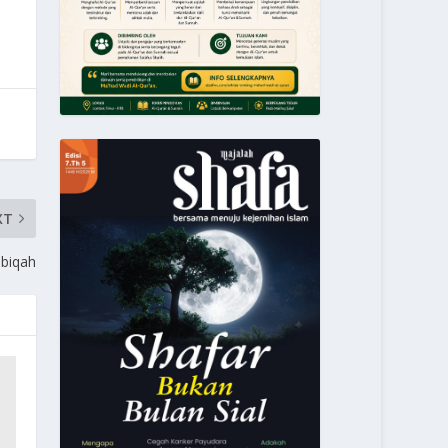
XT
biqah