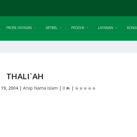
PROFIL YAYASAN
ARTIKEL
PRODUK
LAYANAN
KONSU
THALI`AH
 19, 2004
|
Arsip Nama islam
|
0
|