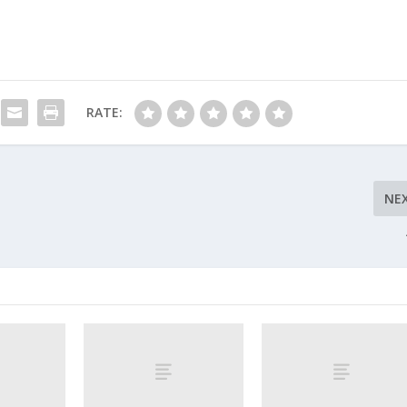
RATE:
NE