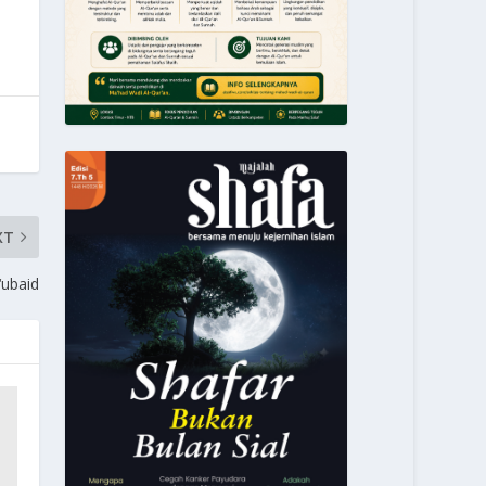
XT
‘ubaid