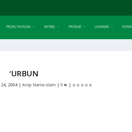
PROFIL YAYASAN
ARTIKEL
PRODUK
LAYANAN
KONSU
‘URBUN
 24, 2004
|
Arsip Nama islam
|
0
|