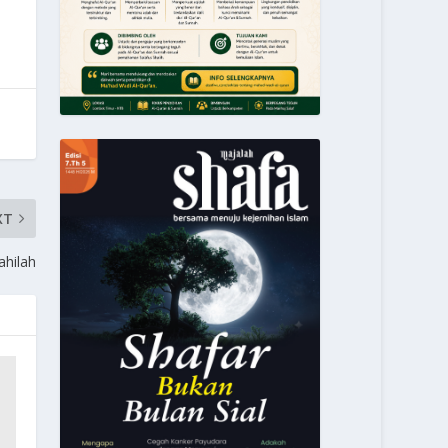
XT
ahilah