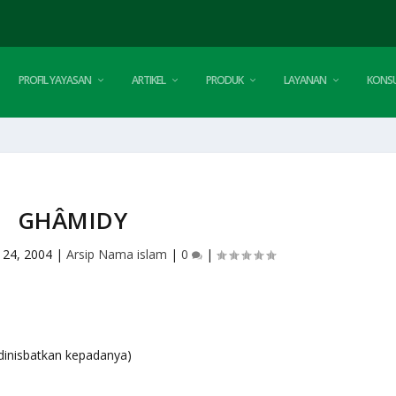
PROFIL YAYASAN
ARTIKEL
PRODUK
LAYANAN
KONSU
GHÂMIDY
 24, 2004
|
Arsip Nama islam
|
0
|
id (dinisbatkan kepadanya)