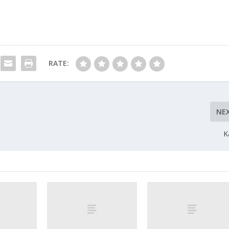
RATE:
NE
K