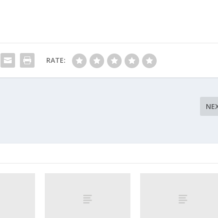
RATE:
NE