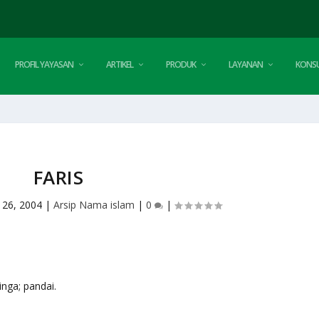
PROFIL YAYASAN
ARTIKEL
PRODUK
LAYANAN
KONSU
FARIS
 26, 2004
|
Arsip Nama islam
|
0
|
singa; pandai.