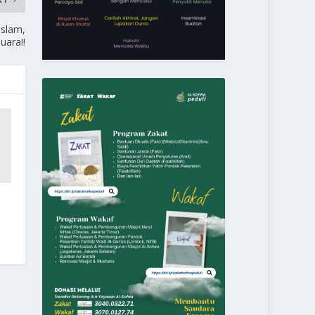
Islam,
uara!!