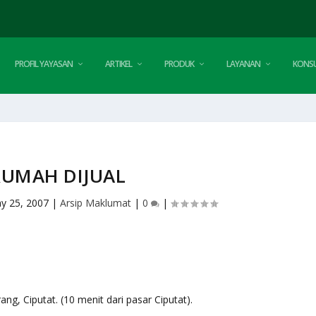
PROFIL YAYASAN
ARTIKEL
PRODUK
LAYANAN
KONSU
RUMAH DIJUAL
y 25, 2007
|
Arsip Maklumat
|
0
|
rang, Ciputat. (10 menit dari pasar Ciputat).