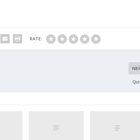
RATE:
NE
Qur