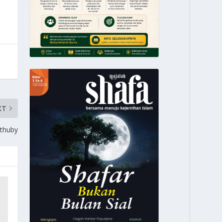
XT
thuby