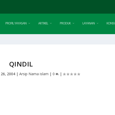
PROFIL YAYASAN
ARTIKEL
PRODUK
LAYANAN
KONSU
QINDIL
 26, 2004
|
Arsip Nama islam
|
0
|