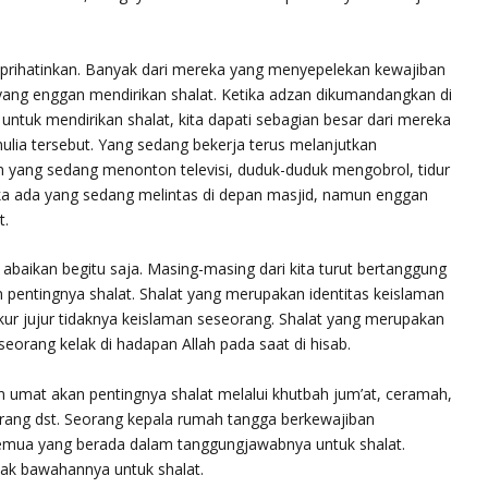
mprihatinkan. Banyak dari mereka yang menyepelekan kewajiban
 yang enggan mendirikan shalat. Ketika adzan dikumandangkan di
ntuk mendirikan shalat, kita dapati sebagian besar dari mereka
ulia tersebut. Yang sedang bekerja terus melanjutkan
n yang sedang menonton televisi, duduk-duduk mengobrol, tidur
ka ada yang sedang melintas di depan masjid, namun enggan
t.
abaikan begitu saja. Masing-masing dari kita turut bertanggung
pentingnya shalat. Shalat yang merupakan identitas keislaman
ur jujur tidaknya keislaman seseorang. Shalat yang merupakan
orang kelak di hadapan Allah pada saat di hisab.
 umat akan pentingnya shalat melalui khutbah jum’at, ceramah,
rang dst. Seorang kepala rumah tangga berkewajiban
emua yang berada dalam tanggungjawabnya untuk shalat.
ak bawahannya untuk shalat.