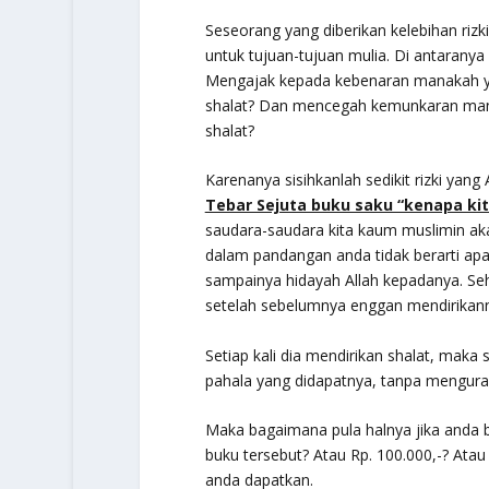
Seseorang yang diberikan kelebihan riz
untuk tujuan-tujuan mulia. Di antarany
Mengajak kepada kebenaran manakah y
shalat? Dan mencegah kemunkaran man
shalat?
Karenanya sisihkanlah sedikit rizki yang
Tebar Sejuta buku saku “kenapa kit
saudara-saudara kita kaum muslimin akan
dalam pandangan anda tidak berarti ap
sampainya hidayah Allah kepadanya. Se
setelah sebelumnya enggan mendirikan
Setiap kali dia mendirikan shalat, maka
pahala yang didapatnya, tanpa menguran
Maka bagaimana pula halnya jika anda b
buku tersebut? Atau Rp. 100.000,-? Atau 
anda dapatkan.