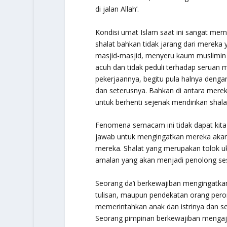
di jalan Allah’.
Kondisi umat Islam saat ini sangat me
shalat bahkan tidak jarang dari mereka
masjid-masjid, menyeru kaum muslimin u
acuh dan tidak peduli terhadap seruan m
pekerjaannya, begitu pula halnya denga
dan seterusnya. Bahkan di antara mere
untuk berhenti sejenak mendirikan shala
Fenomena semacam ini tidak dapat kita 
jawab untuk mengingatkan mereka akan 
mereka. Shalat yang merupakan tolok uk
amalan yang akan menjadi penolong sese
Seorang da’i berkewajiban mengingatkan
tulisan, maupun pendekatan orang pero
memerintahkan anak dan istrinya dan s
Seorang pimpinan berkewajiban mengaj