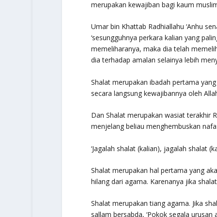
merupakan kewajiban bagi kaum muslimi
Umar bin Khattab
Radhiallahu ‘Anhu
sena
‘sesungguhnya perkara kalian yang pali
memeliharanya, maka dia telah memeli
dia terhadap amalan selainya lebih menyi
Shalat merupakan ibadah pertama yang d
secara langsung kewajibannya oleh Al
Dan Shalat merupakan wasiat terakhir R
menjelang beliau menghembuskan nafas 
‘Jagalah shalat (kalian), jagalah shalat (
Shalat merupakan hal pertama yang akan
hilang dari agama. Karenanya jika shalat
Shalat merupakan tiang agama. Jika sha
sallam
bersabda,
‘Pokok segala urusan 