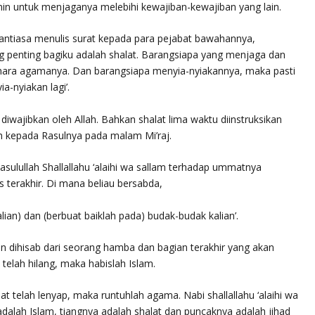
n untuk menjaganya melebihi kewajiban-kewajiban yang lain.
ntiasa menulis surat kepada para pejabat bawahannya,
ng penting bagiku adalah shalat. Barangsiapa yang menjaga dan
hara agamanya. Dan barangsiapa menyia-nyiakannya, maka pasti
a-nyiakan lagi’.
iwajibkan oleh Allah. Bahkan shalat lima waktu diinstruksikan
lah kepada Rasulnya pada malam
Mi’raj
.
asulullah
Shallallahu ‘alaihi wa sallam
terhadap ummatnya
terakhir. Di mana beliau bersabda,
kalian) dan (berbuat baiklah pada) budak-budak kalian’.
 dihisab dari seorang hamba dan bagian terakhir yang akan
 telah hilang, maka habislah Islam.
lat telah lenyap, maka runtuhlah agama. Nabi
shallallahu ‘alaihi wa
adalah Islam, tiangnya adalah shalat dan puncaknya adalah jihad