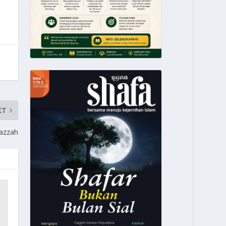
XT
azzah