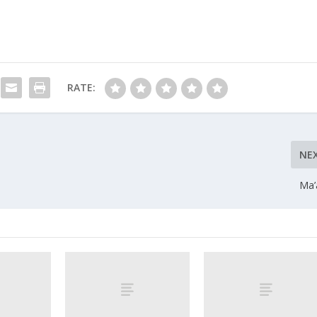
RATE:
NE
Ma’