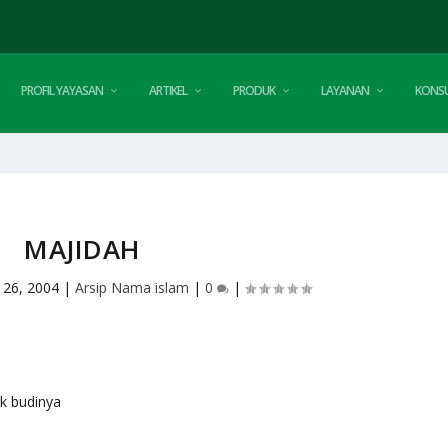
PROFIL YAYASAN
ARTIKEL
PRODUK
LAYANAN
KONSU
MAJIDAH
 26, 2004
|
Arsip Nama islam
|
0
|
baik budinya