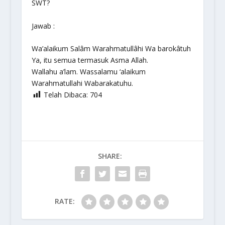
SWT?
Jawab :
Wa’alaikum Salâm Warahmatullâhi Wa barokâtuh
Ya, itu semua termasuk Asma Allah.
Wallahu a’lam. Wassalamu ‘alaikum
Warahmatullahi Wabarakatuhu.
Telah Dibaca:
704
SHARE:
RATE: