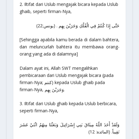
2. Iltifat dari
Uslub
mengajak bicara kepada
Uslub
ghaib, seperti firman-Nya,
حَتَّى إِذَا كُنتُمْ فِي الْفُلْكِ وَجَرَيْنَ بِهِم . (يونس:22)
[
Sehingga apabila kamu berada di dalam bahtera,
dan meluncurlah bahtera itu membawa orang-
orang yang ada di dalamnya
]
Dalam ayat ini, Allah SWT mengalihkan
pembicaraan dari Uslub mengajak bicara (pada
firman-Nya; كنتم) kepada
Uslub
ghaib pada
firman-Nya, وَجَرَيْنَ بِهِم.
3. Iltifat dari
Uslub
ghaib kepada
Uslub
berbicara,
seperti firman-Nya,
وَلَقَدْ أَخَذَ اللّهُ مِيثَاقَ بَنِي إِسْرَائِيلَ وَبَعَثْنَا مِنهُمُ اثْنَيْ عَشَرَ
نَقِيباً. (المائدة: 12)