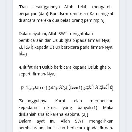
[
Dan sesungguhnya Allah telah mengambil
perjanjian (dari) Bani Israil dan telah Kami angkat
di antara mereka dua belas orang pemimpin
]
Dalam ayat ini, Allah SWT mengalihkan
pembicaraan dari
Uslub
ghaib (pada firman-Nya;
أخذ الله) kepada
Uslub
berbicara pada firman-Nya,
وَبَعَثْنَا .
4. Iltifat dari
Uslub
berbicara kepada
Uslub
ghaib,
seperti firman-Nya,
إِنَّا أَعْطَيْنَاكَ الْكَوْثَرَ (1)فَصَلِّ لِرَبِّكَ وَانْحَرْ (2) (الكوثر:1-2)
[
Sesungguhnya Kami telah memberikan
kepadamu nikmat yang banyak.(1) Maka
dirikanlah shalat karena Rabbmu (2)
]
Dalam ayat ini, Allah SWT mengalihkan
pembicaraan dari
Uslub
berbicara (pada firman-