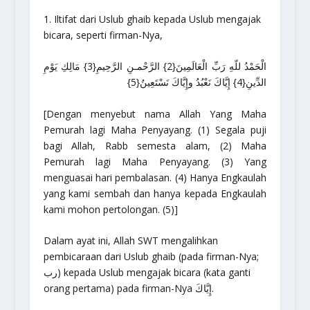
1.
Iltifat
dari
Uslub
ghaib kepada
Uslub
mengajak
bicara, seperti firman-Nya,
الْحَمْدُ للّهِ رَبِّ الْعَالَمِينَ{2} الرَّحْمـنِ الرَّحِيمِ{3} مَالِكِ يَوْمِ
الدِّينِ{4} إِيَّاكَ نَعْبُدُ وإِيَّاكَ نَسْتَعِينُ{5}
[
Dengan menyebut nama Allah Yang Maha
Pemurah lagi Maha Penyayang. (1) Segala puji
bagi Allah, Rabb semesta alam, (2) Maha
Pemurah lagi Maha Penyayang. (3) Yang
menguasai hari pembalasan. (4) Hanya Engkaulah
yang kami sembah dan hanya kepada Engkaulah
kami mohon pertolongan. (5)
]
Dalam ayat ini, Allah SWT mengalihkan
pembicaraan dari
Uslub
ghaib (pada firman-Nya;
رب) kepada
Uslub
mengajak bicara (kata ganti
orang pertama) pada firman-Nya إِيَّاكَ.