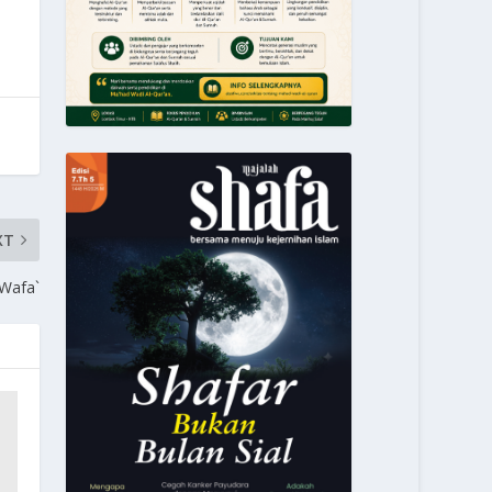
XT
Wafa`