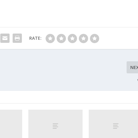
RATE:
NE