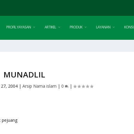
PROFIL YAYASAN
ARTIKEL
PRODUK
LAYANAN
KONSU
MUNADLIL
 27, 2004
|
Arsip Nama islam
|
0
|
ah; pejuang