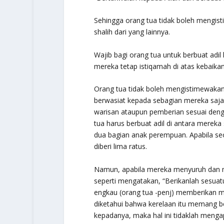
S
ehingga orang tua tidak boleh mengist
shalih dari yang lainnya.
Wajib bagi orang tua untuk berbuat ad
mereka tetap istiqamah di atas kebaika
Orang tua tidak boleh mengistimewaka
berwasiat kepada sebagian mereka saj
warisan ataupun pemberian sesuai denga
tua harus berbuat adil di antara mereka
dua bagian anak perempuan. Apabila seo
diberi lima ratus.
Namun, apabila mereka menyuruh dan m
seperti mengatakan,
“Berikanlah sesuat
engkau (orang tua -penj) memberikan m
diketahui bahwa kerelaan itu memang be
kepadanya, maka hal ini tidaklah menga