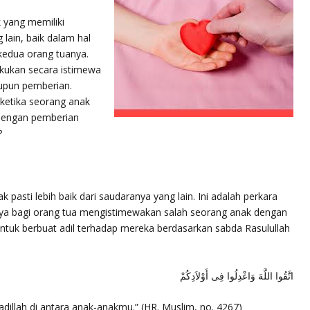
 yang memiliki
lain, baik dalam hal
kedua orang tuanya.
lakukan secara istimewa
upun pemberian.
ketika seorang anak
 dengan pemberian
?
 pasti lebih baik dari saudaranya yang lain. Ini adalah perkara
knya bagi orang tua mengistimewakan salah seorang anak dengan
untuk berbuat adil terhadap mereka berdasarkan sabda Rasulullah
اتَّقُوا اللَّهَ وَاعْدِلُوا فِى أَوْلاَدِكُمْ
adillah di antara anak-anakmu.”
(HR. Muslim, no. 4267)