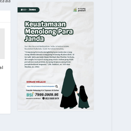
ta’ala
al