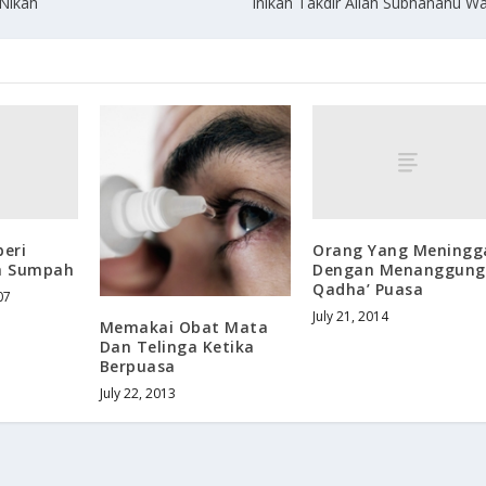
 Nikah
Inikah Takdir Allah Subhanahu Wa
eri
Orang Yang Meningg
m Sumpah
Dengan Menanggung
Qadha’ Puasa
07
July 21, 2014
Memakai Obat Mata
Dan Telinga Ketika
Berpuasa
July 22, 2013