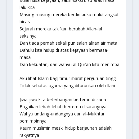
Itulah sisa kejayaan, saksi-saksi bisu atas masa
lalu kita
Masing-masing mereka berdiri buka mulut angkat
bicara
Sejarah mereka tak ‘kan berubah Allah-lah
saksinya
Dan tiada pernah sekali pun salah aliran air mata
Dahulu kita hidup di atas kejayaan bermasa-
masa
Dan kekuatan, dari wahyu al-Qur’an kita menimba
Aku lihat Islam bagi timur ibarat perguruan tinggi
Tidak sebatas agama yang diturunkan oleh Ilahi
Jiwa-jiwa kita beterbangan bertemu di sana
Bagaikan lebah-lebah bertemu disarangnya
Wahyu undang-undangnya dan al-Mukhtar
pemimpinnya
Kaum muslimin meski hidup berjauhan adalah
rakyatnya